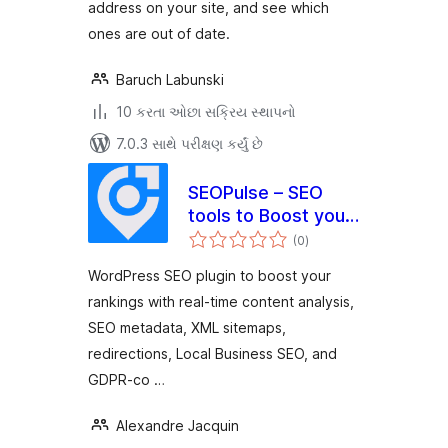
address on your site, and see which
ones are out of date.
Baruch Labunski
10 કરતા ઓછા સક્રિય સ્થાપનો
7.0.3 સાથે પરીક્ષણ કર્યું છે
SEOPulse – SEO
tools to Boost your
કુલ
Rankings & Traffic
(0
)
રેટિંગ્સ
WordPress SEO plugin to boost your
rankings with real-time content analysis,
SEO metadata, XML sitemaps,
redirections, Local Business SEO, and
GDPR-co …
Alexandre Jacquin