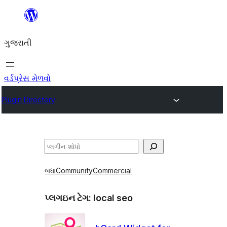
કંટેન્ટ(લખાણ)
પર
ગુજરાતી
જાઓ
વર્ડપ્રેસ મેળવો
Plugin Directory
શોધો
બધા
Community
Commercial
પ્લગઇન ટેગ:
local seo