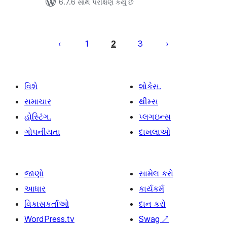
6.7.6 સાથે પરીક્ષણ કર્યું છે
પોસ્ટ
પૃષ્ઠ
1
2
3
ક્રમાંકન
વિશે
શોકેસ.
સમાચાર
થીમ્સ
હોસ્ટિંગ.
પ્લગઇન્સ
ગોપનીયતા
દાખલાઓ
જાણો
સામેલ કરો
આધાર
કાર્યકર્મ
વિકાસકર્તાઓ
દાન કરો
WordPress.tv
Swag
↗