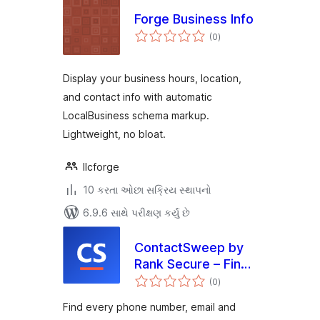
Forge Business Info
કુલ
(0
)
રેટિંગ્સ
Display your business hours, location,
and contact info with automatic
LocalBusiness schema markup.
Lightweight, no bloat.
llcforge
10 કરતા ઓછા સક્રિય સ્થાપનો
6.9.6 સાથે પરીક્ષણ કર્યું છે
ContactSweep by
Rank Secure – Find
કુલ
Outdated Phone
(0
)
રેટિંગ્સ
Numbers, Emails &
Find every phone number, email and
Addresses