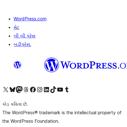
WordPress.com
મેટ
બી બી પ્રેસ
બડીપ્રેસ.
અમારા X (અગાઉ ટ્વિટર) એકાઉન્ટની મુલાકાત લો
અમારા Bluesky એકાઉન્ટની મુલાકાત લો
અમારા માસ્ટોડોન એકાઉન્ટની મુલાકાત લો
અમારા Threads એકાઉન્ટની મુલાકાત લો
અમારા ફેસબુક પેજની મુલાકાત લો
અમારા ઇન્સ્ટાગ્રામ એકાઉન્ટની મુલાકાત લો
અમારા LinkedIn એકાઉન્ટની મુલાકાત લો
અમારા TikTok એકાઉન્ટની મુલાકાત લો
અમારી YouTube ચેનલની મુલાકાત લો
અમારા Tumblr એકાઉન્ટની મુલાકાત લો
કોડ કવિતા છે.
The WordPress® trademark is the intellectual property of
the WordPress Foundation.