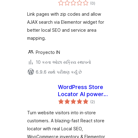
કુલ
Elementor
(0
)
રેટિંગ્સ
Link pages with zip codes and allow
AJAX search via Elementor widget for
better local SEO and service area
mapping.
Proyecto IN
10 કરતા ઓછા સક્રિય સ્થાપનો
6.9.6 સાથે પરીક્ષણ કર્યું છે
WordPress Store
Locator AI powered
કુલ
– Elementor – Fast
(2
)
રેટિંગ્સ
loading – Local SEO
Turn website visitors into in-store
customers. A blazing-fast React store
locator with real Local SEO,
WooCommerce inventory & Elementor