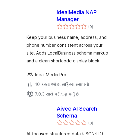
IdealMedia NAP
Manager
કુલ
(0
)
રેટિંગ્સ
Keep your business name, address, and
phone number consistent across your
site. Adds LocalBusiness schema markup
and a clean shortcode display block.
Ideal Media Pro
10 કરતા ઓછા સક્રિય સ્થાપનો
7.0.3 સાથે પરીક્ષણ કર્યું છે
Aivec AI Search
Schema
કુલ
(0
)
રેટિંગ્સ
AI-focused structured data (JSON-LD)