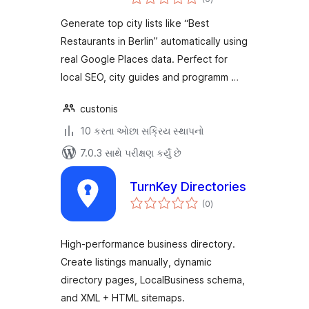
રેટિંગ્સ
Generate top city lists like “Best
Restaurants in Berlin” automatically using
real Google Places data. Perfect for
local SEO, city guides and programm …
custonis
10 કરતા ઓછા સક્રિય સ્થાપનો
7.0.3 સાથે પરીક્ષણ કર્યું છે
TurnKey Directories
કુલ
(0
)
રેટિંગ્સ
High-performance business directory.
Create listings manually, dynamic
directory pages, LocalBusiness schema,
and XML + HTML sitemaps.