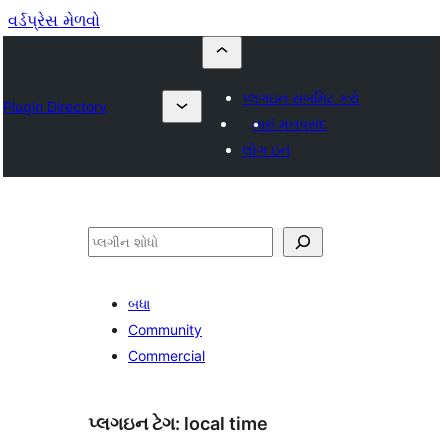
વર્ડપ્રેસ મેળવો
પ્લગઇન સબમિટ કરો
Plugin Directory
મારું મનપસંદ
લોગ ઇન
શોધો
બધા
Community
Commercial
પ્લગઇન ટેગ:
local time