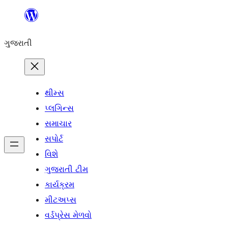
કંટેન્ટ(લખાણ)
પર
ગુજરાતી
જાઓ
થીમ્સ
પ્લગિન્સ
સમાચાર
સપોર્ટ
વિશે
ગુજરાતી ટીમ
કાર્યક્રમ
મીટઅપ્સ
વર્ડપ્રેસ મેળવો