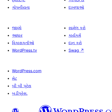
ગોપનીયતા
દાખલાઓ
જાણો
સામેલ કરો
આધાર
કાર્યકર્મ
વિકાસકર્તાઓ
દાન કરો
WordPress.tv
Swag
↗
WordPress.com
મેટ
બી બી પ્રેસ
બડીપ્રેસ.