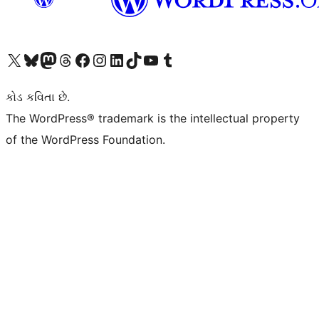
અમારા X (અગાઉ ટ્વિટર) એકાઉન્ટની મુલાકાત લો
અમારા Bluesky એકાઉન્ટની મુલાકાત લો
અમારા માસ્ટોડોન એકાઉન્ટની મુલાકાત લો
અમારા Threads એકાઉન્ટની મુલાકાત લો
અમારા ફેસબુક પેજની મુલાકાત લો
અમારા ઇન્સ્ટાગ્રામ એકાઉન્ટની મુલાકાત લો
અમારા LinkedIn એકાઉન્ટની મુલાકાત લો
અમારા TikTok એકાઉન્ટની મુલાકાત લો
અમારી YouTube ચેનલની મુલાકાત લો
અમારા Tumblr એકાઉન્ટની મુલાકાત લો
કોડ કવિતા છે.
The WordPress® trademark is the intellectual property
of the WordPress Foundation.