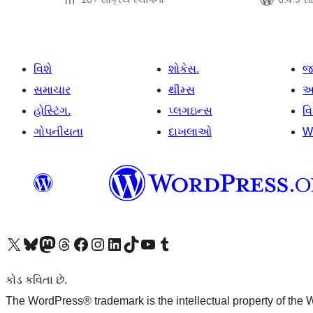
વિશે
શોકેસ.
જ
સમાચાર
થીમ્સ
આ
હોસ્ટિંગ.
પ્લગઇન્સ
વ
ગોપનીયતા
દાખલાઓ
W
અમારા X (અગાઉ ટ્વિટર) એકાઉન્ટની મુલાકાત લો
અમારા Bluesky એકાઉન્ટની મુલાકાત લો
અમારા માસ્ટોડોન એકાઉન્ટની મુલાકાત લો
અમારા Threads એકાઉન્ટની મુલાકાત લો
અમારા ફેસબુક પેજની મુલાકાત લો
અમારા ઇન્સ્ટાગ્રામ એકાઉન્ટની મુલાકાત લો
અમારા LinkedIn એકાઉન્ટની મુલાકાત લો
અમારા TikTok એકાઉન્ટની મુલાકાત લો
અમારી YouTube ચેનલની મુલાકાત લો
અમારા Tumblr એકાઉન્ટની મુલાકાત લો
કોડ કવિતા છે.
The WordPress® trademark is the intellectual property of the