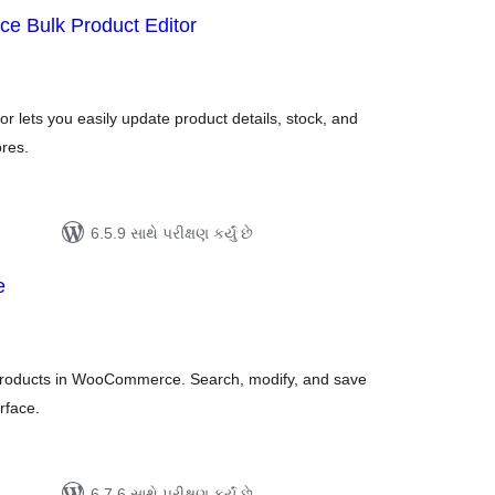
 Bulk Product Editor
લ
િંગ્સ
lets you easily update product details, stock, and
res.
6.5.9 સાથે પરીક્ષણ કર્યું છે
e
લ
િંગ્સ
 products in WooCommerce. Search, modify, and save
rface.
6.7.6 સાથે પરીક્ષણ કર્યું છે