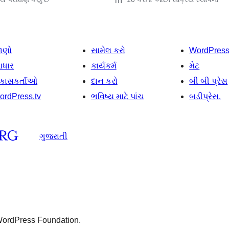
ાણો
સામેલ કરો
WordPres
ધાર
કાર્યકર્મ
મેટ
િકાસકર્તાઓ
દાન કરો
બી બી પ્રેસ
ordPress.tv
ભવિષ્ય માટે પાંચ
બડીપ્રેસ.
ગુજરાતી
 WordPress Foundation.