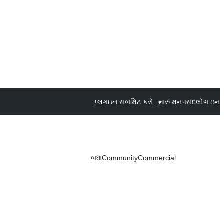
પ્લગઇન સબમિટ કરો
મારું મનપસંદ
લોગ ઇન
બધા
Community
Commercial