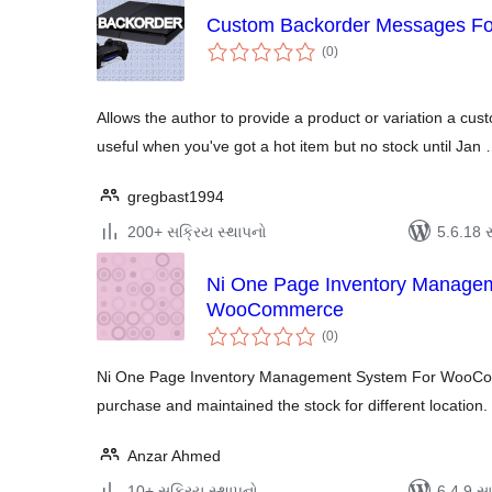
Custom Backorder Messages F
કુલ
(0
)
રેટિંગ્સ
Allows the author to provide a product or variation a cu
useful when you've got a hot item but no stock until Jan
gregbast1994
200+ સક્રિય સ્થાપનો
5.6.18 સા
Ni One Page Inventory Manage
WooCommerce
કુલ
(0
)
રેટિંગ્સ
Ni One Page Inventory Management System For WooCom
purchase and maintained the stock for different location.
Anzar Ahmed
10+ સક્રિય સ્થાપનો
6.4.9 સાથ