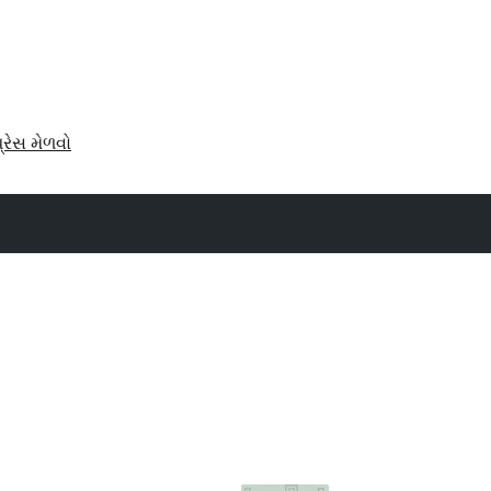
પ્રેસ મેળવો