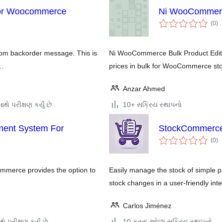
or Woocommerce
Ni WooCommerce
કુ
(0
)
રેટ
stom backorder message. This is
Ni WooCommerce Bulk Product Editor 
 …
prices in bulk for WooCommerce sto
Anzar Ahmed
થે પરીક્ષણ કર્યું છે
10+ સક્રિય સ્થાપનો
ment System For
StockCommerc
કુ
(0
)
રેટ
merce provides the option to
Easily manage the stock of simple
stock changes in a user-friendly inte
Carlos Jiménez
ે પરીક્ષણ કર્યું છે
10 કરતા ઓછા સક્રિય સ્થાપનો