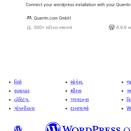
Connect your wordpress installation with your Quentn
Quentn.com GmbH
500+ સક્રિય સ્થાપનો
6.9.6 સાથ
પોસ્ટ
પૃષ્ઠ
ક્રમાંકન
વિશે
શોકેસ.
જ
સમાચાર
થીમ્સ
આ
હોસ્ટિંગ.
પ્લગઇન્સ
વ
ગોપનીયતા
દાખલાઓ
W