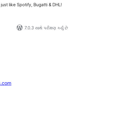
ust like Spotify, Bugatti & DHL!
7.0.3 સાથે પરીક્ષણ કર્યું છે
s.com