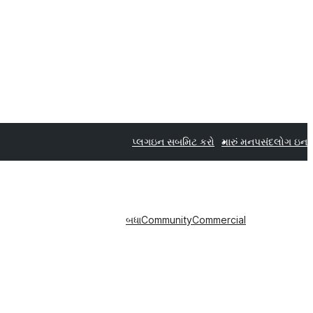
પ્લગઇન સબમિટ કરો
મારું મનપસંદ
લોગ ઇન
બધા
Community
Commercial