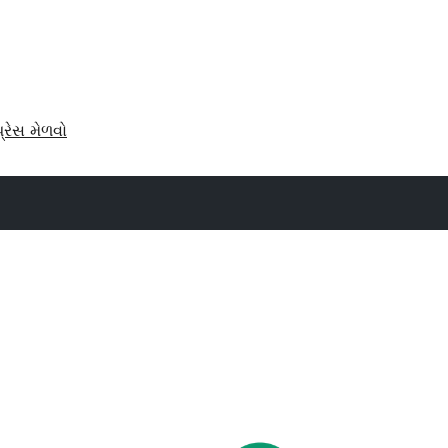
પ્રેસ મેળવો