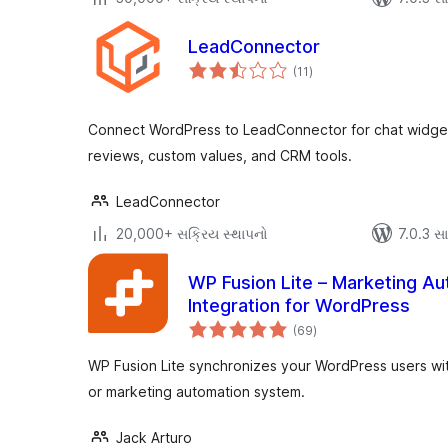
LeadConnector
કુલ
(11
)
રેટિંગ્સ
Connect WordPress to LeadConnector for chat widgets
reviews, custom values, and CRM tools.
LeadConnector
20,000+ સક્રિય સ્થાપનો
7.0.3 સાથ
WP Fusion Lite – Marketing A
Integration for WordPress
કુલ
(69
)
રેટિંગ્સ
WP Fusion Lite synchronizes your WordPress users wi
or marketing automation system.
Jack Arturo