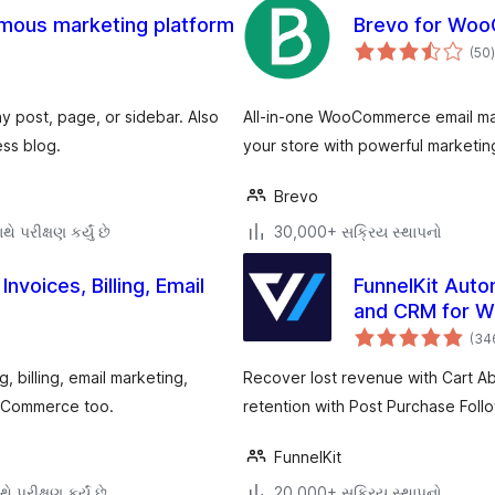
mous marketing platform
Brevo for Wo
(50
)
ર
y post, page, or sidebar. Also
All-in-one WooCommerce email ma
ss blog.
your store with powerful marketing
Brevo
ે પરીક્ષણ કર્યું છે
30,000+ સક્રિય સ્થાપનો
nvoices, Billing, Email
FunnelKit Auto
and CRM for 
(34
 billing, email marketing,
Recover lost revenue with Cart
ooCommerce too.
retention with Post Purchase Foll
FunnelKit
ે પરીક્ષણ કર્યું છે
20,000+ સક્રિય સ્થાપનો