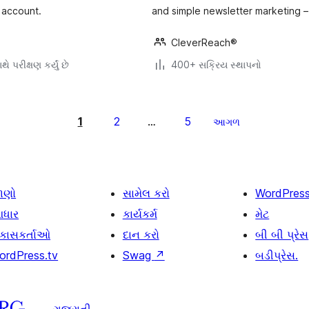
 account.
and simple newsletter marketing – j
CleverReach®
ે પરીક્ષણ કર્યું છે
400+ સક્રિય સ્થાપનો
1
2
5
…
આગળ
ાણો
સામેલ કરો
WordPres
ધાર
કાર્યકર્મ
મેટ
િકાસકર્તાઓ
દાન કરો
બી બી પ્રેસ
ordPress.tv
Swag
↗
બડીપ્રેસ.
ગુજરાતી