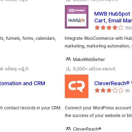
MWB HubSpot 
Cart, Email Ma
ક
Analytics
(55
)
ર
, funnels, forms, calendars,
Integrate WooCommerce with HubS
marketing, marketing automation, 
MakeWebBetter
ે પરીક્ષણ કર્યું છે
6,000+ સક્રિય સ્થાપનો
utomation and CRM
CleverReach®
કુ
(8
)
રેટ
th contact records in your CRM
Connect your WordPress account w
the success of your website or bl
CleverReach®