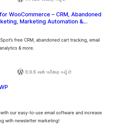
for WooCommerce – CRM, Abandoned
rketing, Marketing Automation &
ુલ
ેટિંગ્સ
pot’s free CRM, abandoned cart tracking, email
analytics & more.
6.9.6 સાથે પરીક્ષણ કર્યું છે
 WP
લ
િંગ્સ
ith our easy-to-use email software and increase
og with newsletter marketing!