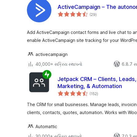
ActiveCampaign – The autono
કુલ
(29
)
રેટિંગ્સ
Add ActiveCampaign contact forms and live chat to an
enable ActiveCampaign site tracking for your WordPre
activecampaign
40,000+ સક્રિય સ્થાપનો
6.8.7 સાથ
Jetpack CRM – Clients, Leads, I
Marketing, & Automation
કુલ
(152
)
રેટિંગ્સ
The CRM for small businesses. Manage leads, invoicing,
clients, contacts, quotes, automation. Works with W
Automattic
30,000+ સક્રિય સ્થાપનો
7.0.3 સાથ