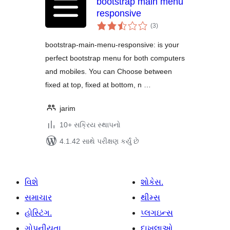
bootstrap main menu
responsive
કુલ
(3
)
રેટિંગ્સ
bootstrap-main-menu-responsive: is your
perfect bootstrap menu for both computers
and mobiles. You can Choose between
fixed at top, fixed at bottom, n …
jarim
10+ સક્રિય સ્થાપનો
4.1.42 સાથે પરીક્ષણ કર્યું છે
વિશે
શોકેસ.
સમાચાર
થીમ્સ
હોસ્ટિંગ.
પ્લગઇન્સ
ગોપનીયતા
દાખલાઓ