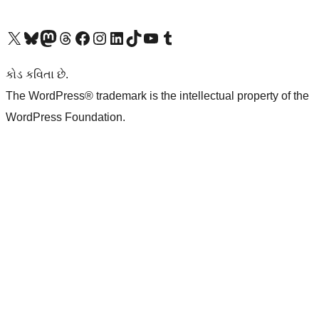
અમારા X (અગાઉ ટ્વિટર) એકાઉન્ટની મુલાકાત લો
અમારા Bluesky એકાઉન્ટની મુલાકાત લો
અમારા માસ્ટોડોન એકાઉન્ટની મુલાકાત લો
અમારા Threads એકાઉન્ટની મુલાકાત લો
અમારા ફેસબુક પેજની મુલાકાત લો
અમારા ઇન્સ્ટાગ્રામ એકાઉન્ટની મુલાકાત લો
અમારા LinkedIn એકાઉન્ટની મુલાકાત લો
અમારા TikTok એકાઉન્ટની મુલાકાત લો
અમારી YouTube ચેનલની મુલાકાત લો
અમારા Tumblr એકાઉન્ટની મુલાકાત લો
કોડ કવિતા છે.
The WordPress® trademark is the intellectual property of the
WordPress Foundation.