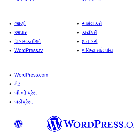
જાણો
સામેલ કરો
આધાર
કાર્યકર્મ
વિકાસકર્તાઓ
દાન કરો
WordPress.tv
ભવિષ્ય માટે પાંચ
WordPress.com
મેટ
બી બી પ્રેસ
બડીપ્રેસ.