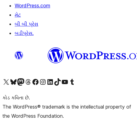
WordPress.com
મેટ
બી બી પ્રેસ
બડીપ્રેસ.
અમારા X (અગાઉ ટ્વિટર) એકાઉન્ટની મુલાકાત લો
અમારા Bluesky એકાઉન્ટની મુલાકાત લો
અમારા માસ્ટોડોન એકાઉન્ટની મુલાકાત લો
અમારા Threads એકાઉન્ટની મુલાકાત લો
અમારા ફેસબુક પેજની મુલાકાત લો
અમારા ઇન્સ્ટાગ્રામ એકાઉન્ટની મુલાકાત લો
અમારા LinkedIn એકાઉન્ટની મુલાકાત લો
અમારા TikTok એકાઉન્ટની મુલાકાત લો
અમારી YouTube ચેનલની મુલાકાત લો
અમારા Tumblr એકાઉન્ટની મુલાકાત લો
કોડ કવિતા છે.
The WordPress® trademark is the intellectual property of
the WordPress Foundation.