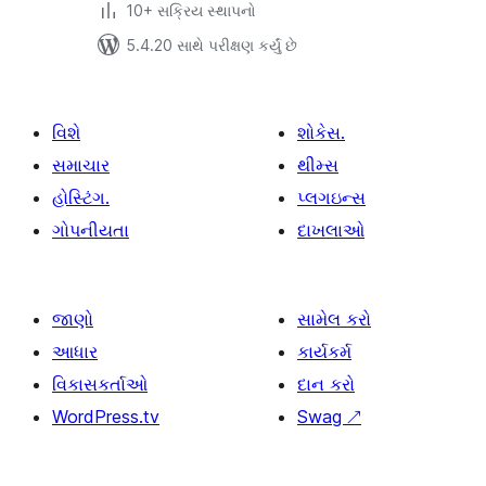
10+ સક્રિય સ્થાપનો
5.4.20 સાથે પરીક્ષણ કર્યું છે
વિશે
શોકેસ.
સમાચાર
થીમ્સ
હોસ્ટિંગ.
પ્લગઇન્સ
ગોપનીયતા
દાખલાઓ
જાણો
સામેલ કરો
આધાર
કાર્યકર્મ
વિકાસકર્તાઓ
દાન કરો
WordPress.tv
Swag
↗