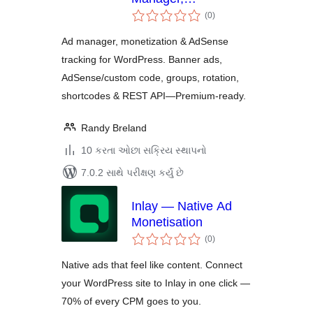
કુલ
Monetization &
(0
)
રેટિંગ્સ
AdSense Tracking
Ad manager, monetization & AdSense
tracking for WordPress. Banner ads,
AdSense/custom code, groups, rotation,
shortcodes & REST API—Premium-ready.
Randy Breland
10 કરતા ઓછા સક્રિય સ્થાપનો
7.0.2 સાથે પરીક્ષણ કર્યું છે
Inlay — Native Ad
Monetisation
કુલ
(0
)
રેટિંગ્સ
Native ads that feel like content. Connect
your WordPress site to Inlay in one click —
70% of every CPM goes to you.