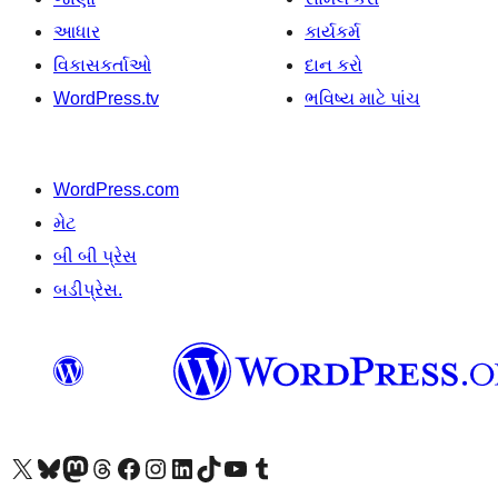
આધાર
કાર્યકર્મ
વિકાસકર્તાઓ
દાન કરો
WordPress.tv
ભવિષ્ય માટે પાંચ
WordPress.com
મેટ
બી બી પ્રેસ
બડીપ્રેસ.
અમારા X (અગાઉ ટ્વિટર) એકાઉન્ટની મુલાકાત લો
અમારા Bluesky એકાઉન્ટની મુલાકાત લો
અમારા માસ્ટોડોન એકાઉન્ટની મુલાકાત લો
અમારા Threads એકાઉન્ટની મુલાકાત લો
અમારા ફેસબુક પેજની મુલાકાત લો
અમારા ઇન્સ્ટાગ્રામ એકાઉન્ટની મુલાકાત લો
અમારા LinkedIn એકાઉન્ટની મુલાકાત લો
અમારા TikTok એકાઉન્ટની મુલાકાત લો
અમારી YouTube ચેનલની મુલાકાત લો
અમારા Tumblr એકાઉન્ટની મુલાકાત લો