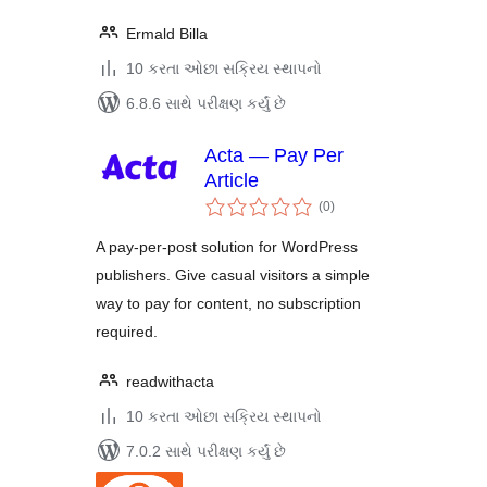
Ermald Billa
10 કરતા ઓછા સક્રિય સ્થાપનો
6.8.6 સાથે પરીક્ષણ કર્યું છે
Acta — Pay Per
Article
કુલ
(0
)
રેટિંગ્સ
A pay-per-post solution for WordPress
publishers. Give casual visitors a simple
way to pay for content, no subscription
required.
readwithacta
10 કરતા ઓછા સક્રિય સ્થાપનો
7.0.2 સાથે પરીક્ષણ કર્યું છે