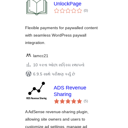
UnlockPage
કુલ
(0
)
રેટિંગ્સ
Flexible payments for paywalled content
with seamless WordPress paywall
integration.
lamcc21
10 કરતા ઓછા સક્રિય સ્થાપનો
6.9.5 સાથે પરીક્ષણ કર્યું છે
ADS Revenue
Sharing
કુલ
(5
)
રેટિંગ્સ
A AdSense revenue-sharing plugin,
allowing site owners and users to
customize ad settings, manage ad