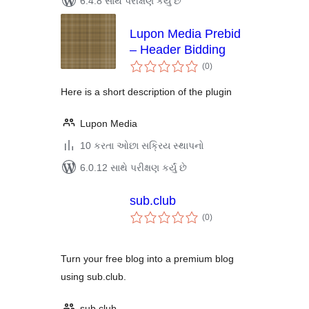
6.4.8 સાથે પરીક્ષણ કર્યું છે
Lupon Media Prebid
– Header Bidding
કુલ
(0
)
રેટિંગ્સ
Here is a short description of the plugin
Lupon Media
10 કરતા ઓછા સક્રિય સ્થાપનો
6.0.12 સાથે પરીક્ષણ કર્યું છે
sub.club
કુલ
(0
)
રેટિંગ્સ
Turn your free blog into a premium blog
using sub.club.
sub.club