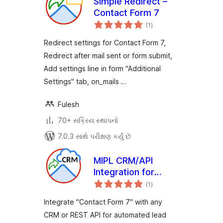
Simple Redirect –
Contact Form 7
કુલ
(1
)
રેટિંગ્સ
Redirect settings for Contact Form 7,
Redirect after mail sent or form submit,
Add settings line in form "Additional
Settings" tab, on_mails …
Fulesh
70+ સક્રિય સ્થાપનો
7.0.3 સાથે પરીક્ષણ કર્યું છે
MIPL CRM/API
Integration for
કુલ
Contact Form 7
(1
)
રેટિંગ્સ
Integrate "Contact Form 7" with any
CRM or REST API for automated lead