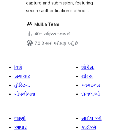
capture and submission, featuring
secure authentication methods.
Mulika Team
40+ સક્રિય સ્થાપનો
7.0.3 સાથે પરીક્ષણ કર્યું છે
વિશે
શોકેસ.
સમાચાર
થીમ્સ
હોસ્ટિંગ.
પ્લગઇન્સ
ગોપનીયતા
દાખલાઓ
જાણો
સામેલ કરો
આધાર
કાર્યકર્મ