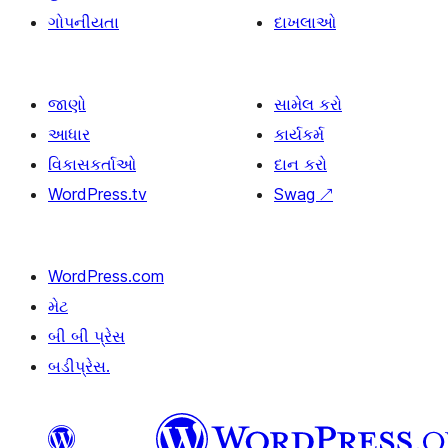
ગોપનીયતા
દાખલાઓ
જાણો
સામેલ કરો
આધાર
કાર્યકર્મ
વિકાસકર્તાઓ
દાન કરો
WordPress.tv
Swag
↗
WordPress.com
મેટ
બી બી પ્રેસ
બડીપ્રેસ.