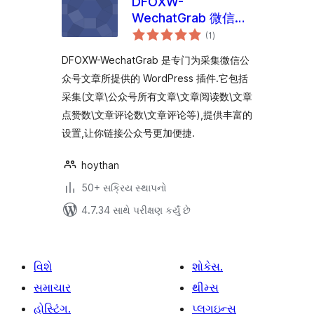
DFOXW-
WechatGrab 微信采
કુલ
集助手
(1
)
રેટિંગ્સ
DFOXW-WechatGrab 是专门为采集微信公
众号文章所提供的 WordPress 插件.它包括
采集(文章\公众号所有文章\文章阅读数\文章
点赞数\文章评论数\文章评论等),提供丰富的
设置,让你链接公众号更加便捷.
hoythan
50+ સક્રિય સ્થાપનો
4.7.34 સાથે પરીક્ષણ કર્યું છે
વિશે
શોકેસ.
સમાચાર
થીમ્સ
હોસ્ટિંગ.
પ્લગઇન્સ