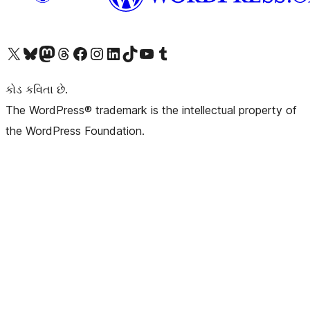
અમારા X (અગાઉ ટ્વિટર) એકાઉન્ટની મુલાકાત લો
અમારા Bluesky એકાઉન્ટની મુલાકાત લો
અમારા માસ્ટોડોન એકાઉન્ટની મુલાકાત લો
અમારા Threads એકાઉન્ટની મુલાકાત લો
અમારા ફેસબુક પેજની મુલાકાત લો
અમારા ઇન્સ્ટાગ્રામ એકાઉન્ટની મુલાકાત લો
અમારા LinkedIn એકાઉન્ટની મુલાકાત લો
અમારા TikTok એકાઉન્ટની મુલાકાત લો
અમારી YouTube ચેનલની મુલાકાત લો
અમારા Tumblr એકાઉન્ટની મુલાકાત લો
કોડ કવિતા છે.
The WordPress® trademark is the intellectual property of
the WordPress Foundation.