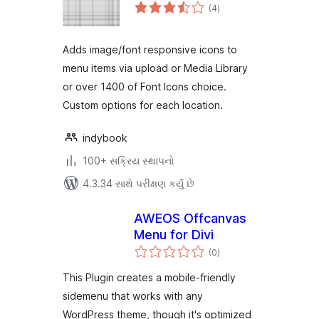
કુલ
(4
)
રેટિંગ્સ
Adds image/font responsive icons to
menu items via upload or Media Library
or over 1400 of Font Icons choice.
Custom options for each location.
indybook
100+ સક્રિય સ્થાપનો
4.3.34 સાથે પરીક્ષણ કર્યું છે
AWEOS Offcanvas
Menu for Divi
કુલ
(0
)
રેટિંગ્સ
This Plugin creates a mobile-friendly
sidemenu that works with any
WordPress theme, though it's optimized