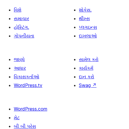
વિશે
શોકેસ.
સમાચાર
થીમ્સ
હોસ્ટિંગ.
પ્લગઇન્સ
ગોપનીયતા
દાખલાઓ
જાણો
સામેલ કરો
આધાર
કાર્યકર્મ
વિકાસકર્તાઓ
દાન કરો
WordPress.tv
Swag
↗
WordPress.com
મેટ
બી બી પ્રેસ