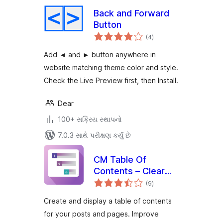
Back and Forward
Button
કુલ
(4
)
રેટિંગ્સ
Add ◄ and ► button anywhere in
website matching theme color and style.
Check the Live Preview first, then Install.
Dear
100+ સક્રિય સ્થાપનો
7.0.3 સાથે પરીક્ષણ કર્યું છે
CM Table Of
Contents – Clear
કુલ
navigation for
(9
)
રેટિંગ્સ
better content
Create and display a table of contents
discovery
for your posts and pages. Improve