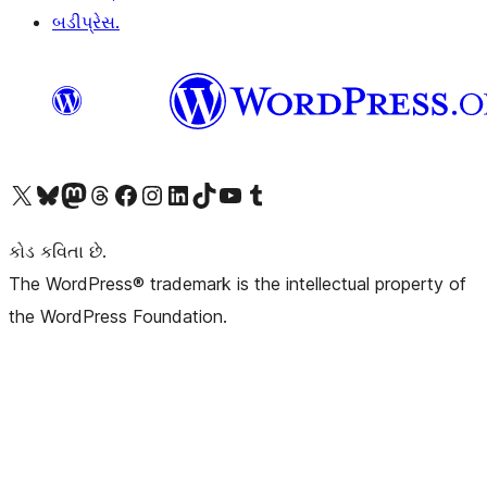
બડીપ્રેસ.
અમારા X (અગાઉ ટ્વિટર) એકાઉન્ટની મુલાકાત લો
અમારા Bluesky એકાઉન્ટની મુલાકાત લો
અમારા માસ્ટોડોન એકાઉન્ટની મુલાકાત લો
અમારા Threads એકાઉન્ટની મુલાકાત લો
અમારા ફેસબુક પેજની મુલાકાત લો
અમારા ઇન્સ્ટાગ્રામ એકાઉન્ટની મુલાકાત લો
અમારા LinkedIn એકાઉન્ટની મુલાકાત લો
અમારા TikTok એકાઉન્ટની મુલાકાત લો
અમારી YouTube ચેનલની મુલાકાત લો
અમારા Tumblr એકાઉન્ટની મુલાકાત લો
કોડ કવિતા છે.
The WordPress® trademark is the intellectual property of
the WordPress Foundation.