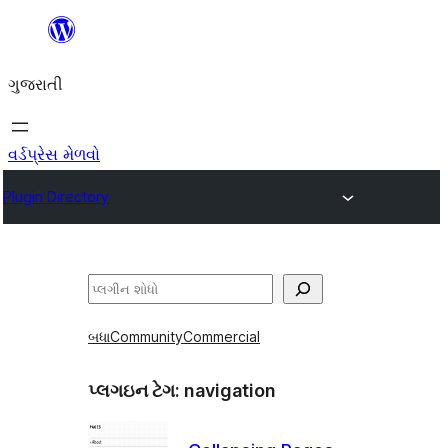
કંટેન્ટ(લખાણ)
પર
ગુજરાતી
જાઓ
વર્ડપ્રેસ મેળવો
Plugin Directory
શોધો
બધા
Community
Commercial
પ્લગઇન ટેગ:
navigation