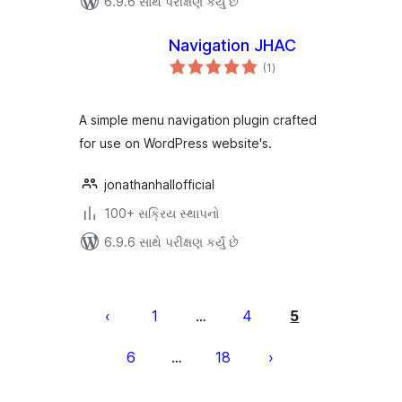
6.9.6 સાથે પરીક્ષણ કર્યું છે
Navigation JHAC
કુલ
(1
)
રેટિંગ્સ
A simple menu navigation plugin crafted
for use on WordPress website's.
jonathanhallofficial
100+ સક્રિય સ્થાપનો
6.9.6 સાથે પરીક્ષણ કર્યું છે
પોસ્ટ
પૃષ્ઠ
1
4
5
…
ક્રમાંકન
6
18
…