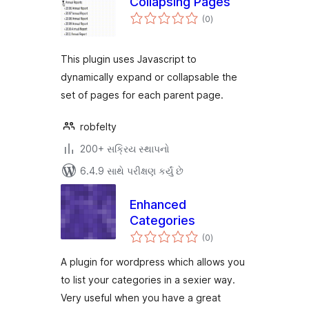
Collapsing Pages
કુલ
(0
)
રેટિંગ્સ
This plugin uses Javascript to
dynamically expand or collapsable the
set of pages for each parent page.
robfelty
200+ સક્રિય સ્થાપનો
6.4.9 સાથે પરીક્ષણ કર્યું છે
Enhanced
Categories
કુલ
(0
)
રેટિંગ્સ
A plugin for wordpress which allows you
to list your categories in a sexier way.
Very useful when you have a great