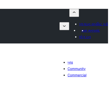
પ્લગઇન સબમિટ કરો
મારું મનપસંદ
લોગ ઇન
બધા
Community
Commercial