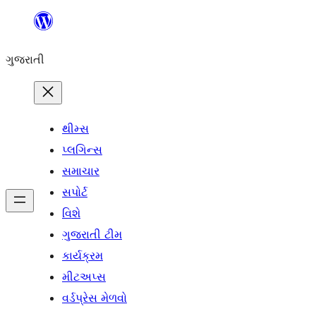
કંટેન્ટ(લખાણ)
પર
ગુજરાતી
જાઓ
થીમ્સ
પ્લગિન્સ
સમાચાર
સપોર્ટ
વિશે
ગુજરાતી ટીમ
કાર્યક્રમ
મીટઅપ્સ
વર્ડપ્રેસ મેળવો