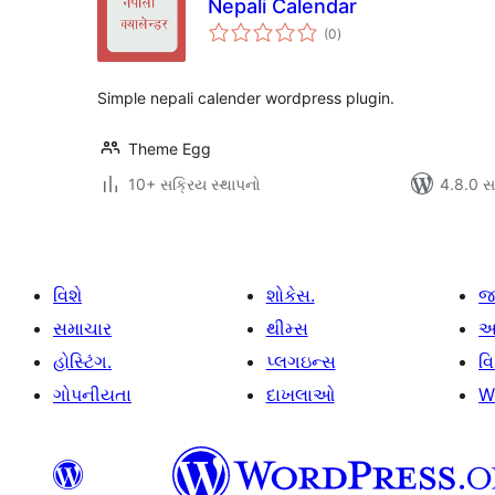
Nepali Calendar
કુલ
(0
)
રેટિંગ્સ
Simple nepali calender wordpress plugin.
Theme Egg
10+ સક્રિય સ્થાપનો
4.8.0 સાથ
વિશે
શોકેસ.
જ
સમાચાર
થીમ્સ
આ
હોસ્ટિંગ.
પ્લગઇન્સ
વ
ગોપનીયતા
દાખલાઓ
W