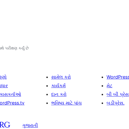
ે પરીક્ષણ કર્યું છે
ાણો
સામેલ કરો
WordPres
ધાર
કાર્યકર્મ
મેટ
િકાસકર્તાઓ
દાન કરો
બી બી પ્રેસ
ordPress.tv
ભવિષ્ય માટે પાંચ
બડીપ્રેસ.
ગુજરાતી