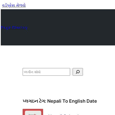
વર્ડપ્રેસ મેળવો
Plugin Directory
શોધો
પ્લગઇન ટેગ:
Nepali To English Date