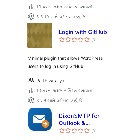
10 કરતા ઓછા સક્રિય સ્થાપનો
5.5.19 સાથે પરીક્ષણ કર્યું છે
Login with GitHub
કુલ
(0
)
રેટિંગ્સ
Minimal plugin that allows WordPress
users to log in using GitHub.
Parth vataliya
10 કરતા ઓછા સક્રિય સ્થાપનો
6.7.6 સાથે પરીક્ષણ કર્યું છે
DixonSMTP for
Outlook &
કુલ
Microsoft 365
(0
)
રેટિંગ્સ