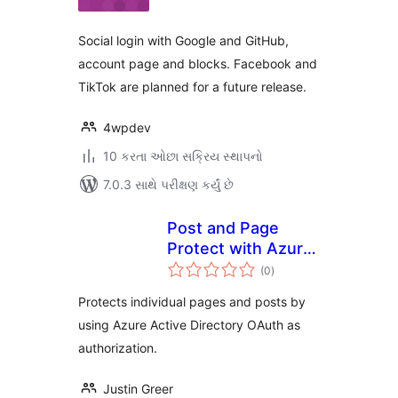
Social login with Google and GitHub,
account page and blocks. Facebook and
TikTok are planned for a future release.
4wpdev
10 કરતા ઓછા સક્રિય સ્થાપનો
7.0.3 સાથે પરીક્ષણ કર્યું છે
Post and Page
Protect with Azure
કુલ
AD
(0
)
રેટિંગ્સ
Protects individual pages and posts by
using Azure Active Directory OAuth as
authorization.
Justin Greer