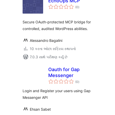
EchoOps MCP
કુલ
(0
)
રેટિંગ્સ
Secure OAuth-protected MCP bridge for
controlled, audited WordPress abilities.
Alessandro Bagalini
10 કરતા ઓછા સક્રિય સ્થાપનો
7.0.3 સાથે પરીક્ષણ કર્યું છે
Oauth for Gap
Messenger
કુલ
(0
)
રેટિંગ્સ
Login and Register your users using Gap
Messenger API
Ehsan Sabet