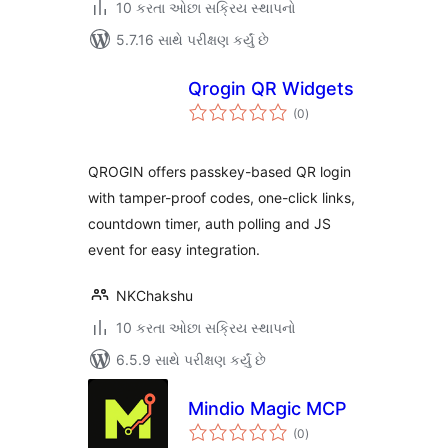
10 કરતા ઓછા સક્રિય સ્થાપનો
5.7.16 સાથે પરીક્ષણ કર્યું છે
Qrogin QR Widgets
કુલ
(0
)
રેટિંગ્સ
QROGIN offers passkey-based QR login
with tamper-proof codes, one-click links,
countdown timer, auth polling and JS
event for easy integration.
NKChakshu
10 કરતા ઓછા સક્રિય સ્થાપનો
6.5.9 સાથે પરીક્ષણ કર્યું છે
Mindio Magic MCP
કુલ
(0
)
રેટિંગ્સ