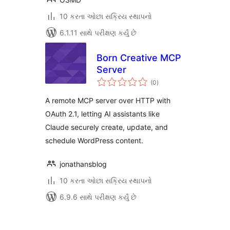
10 કરતા ઓછા સક્રિય સ્થાપનો
6.1.11 સાથે પરીક્ષણ કર્યું છે
Born Creative MCP
Server
કુલ
(0
)
રેટિંગ્સ
A remote MCP server over HTTP with
OAuth 2.1, letting AI assistants like
Claude securely create, update, and
schedule WordPress content.
jonathansblog
10 કરતા ઓછા સક્રિય સ્થાપનો
6.9.6 સાથે પરીક્ષણ કર્યું છે
પોસ્ટ