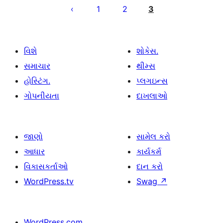
પૃષ્ઠ
1
2
3
ક્રમાંકન
વિશે
શોકેસ.
સમાચાર
થીમ્સ
હોસ્ટિંગ.
પ્લગઇન્સ
ગોપનીયતા
દાખલાઓ
જાણો
સામેલ કરો
આધાર
કાર્યકર્મ
વિકાસકર્તાઓ
દાન કરો
WordPress.tv
Swag
↗
WordPress.com