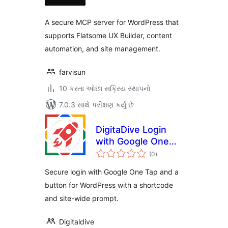
A secure MCP server for WordPress that
supports Flatsome UX Builder, content
automation, and site management.
farvisun
10 કરતા ઓછા સક્રિય સ્થાપનો
7.0.3 સાથે પરીક્ષણ કર્યું છે
DigitaDive Login
with Google One
કુલ
Tap
(0
)
રેટિંગ્સ
Secure login with Google One Tap and a
button for WordPress with a shortcode
and site-wide prompt.
Digitaldive