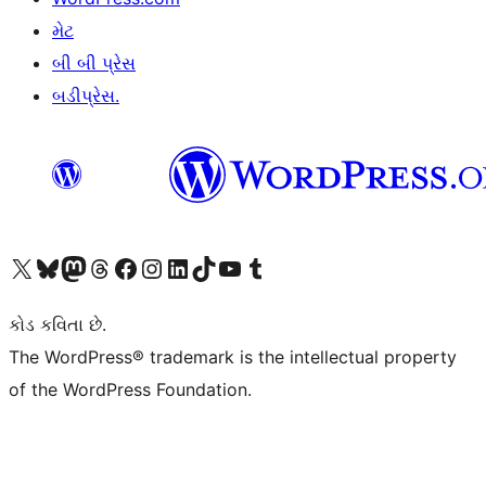
મેટ
બી બી પ્રેસ
બડીપ્રેસ.
અમારા X (અગાઉ ટ્વિટર) એકાઉન્ટની મુલાકાત લો
અમારા Bluesky એકાઉન્ટની મુલાકાત લો
અમારા માસ્ટોડોન એકાઉન્ટની મુલાકાત લો
અમારા Threads એકાઉન્ટની મુલાકાત લો
અમારા ફેસબુક પેજની મુલાકાત લો
અમારા ઇન્સ્ટાગ્રામ એકાઉન્ટની મુલાકાત લો
અમારા LinkedIn એકાઉન્ટની મુલાકાત લો
અમારા TikTok એકાઉન્ટની મુલાકાત લો
અમારી YouTube ચેનલની મુલાકાત લો
અમારા Tumblr એકાઉન્ટની મુલાકાત લો
કોડ કવિતા છે.
The WordPress® trademark is the intellectual property
of the WordPress Foundation.