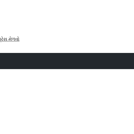
પ્રેસ મેળવો