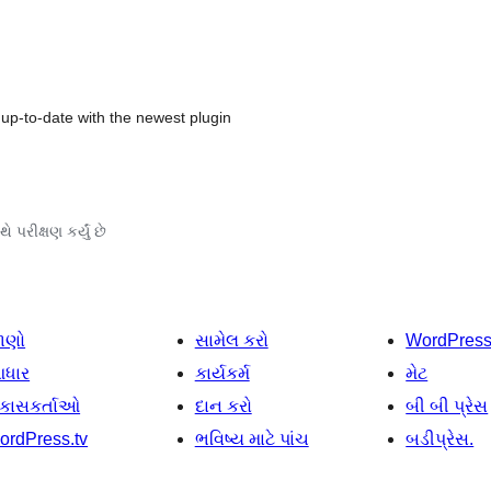
up-to-date with the newest plugin
ે પરીક્ષણ કર્યું છે
ાણો
સામેલ કરો
WordPres
ધાર
કાર્યકર્મ
મેટ
િકાસકર્તાઓ
દાન કરો
બી બી પ્રેસ
ordPress.tv
ભવિષ્ય માટે પાંચ
બડીપ્રેસ.