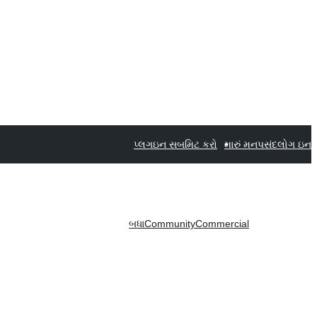
પ્લગઇન સબમિટ કરો
મારું મનપસંદ
લોગ ઇન
બધા
Community
Commercial