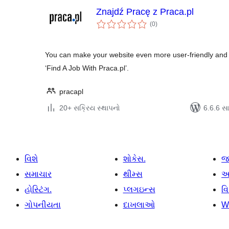
Znajdź Pracę z Praca.pl
કુલ
(0
)
રેટિંગ્સ
You can make your website even more user-friendly and 
‘Find A Job With Praca.pl’.
pracapl
20+ સક્રિય સ્થાપનો
6.6.6 સાથ
વિશે
શોકેસ.
જ
સમાચાર
થીમ્સ
આ
હોસ્ટિંગ.
પ્લગઇન્સ
વ
ગોપનીયતા
દાખલાઓ
W