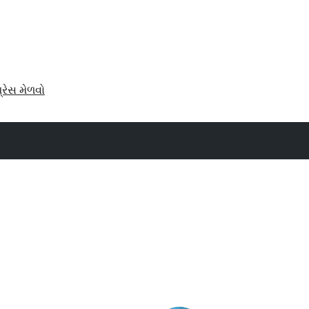
પ્રેસ મેળવો