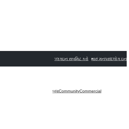
પ્લગઇન સબમિટ કરો
મારું મનપસંદ
લોગ ઇન
બધા
Community
Commercial