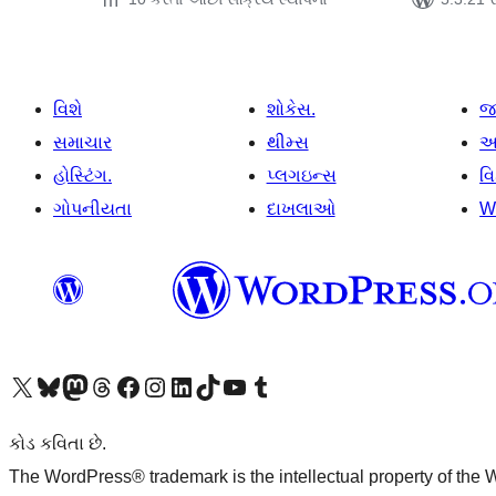
વિશે
શોકેસ.
જ
સમાચાર
થીમ્સ
આ
હોસ્ટિંગ.
પ્લગઇન્સ
વ
ગોપનીયતા
દાખલાઓ
W
અમારા X (અગાઉ ટ્વિટર) એકાઉન્ટની મુલાકાત લો
અમારા Bluesky એકાઉન્ટની મુલાકાત લો
અમારા માસ્ટોડોન એકાઉન્ટની મુલાકાત લો
અમારા Threads એકાઉન્ટની મુલાકાત લો
અમારા ફેસબુક પેજની મુલાકાત લો
અમારા ઇન્સ્ટાગ્રામ એકાઉન્ટની મુલાકાત લો
અમારા LinkedIn એકાઉન્ટની મુલાકાત લો
અમારા TikTok એકાઉન્ટની મુલાકાત લો
અમારી YouTube ચેનલની મુલાકાત લો
અમારા Tumblr એકાઉન્ટની મુલાકાત લો
કોડ કવિતા છે.
The WordPress® trademark is the intellectual property of the