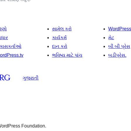
ાણો
સામેલ કરો
WordPres
ધાર
કાર્યકર્મ
મેટ
િકાસકર્તાઓ
દાન કરો
બી બી પ્રેસ
ordPress.tv
ભવિષ્ય માટે પાંચ
બડીપ્રેસ.
ગુજરાતી
 WordPress Foundation.