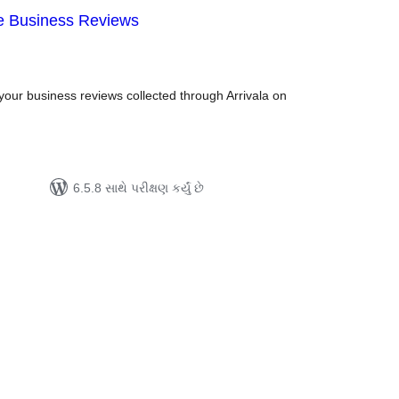
ne Business Reviews
લ
િંગ્સ
your business reviews collected through Arrivala on
6.5.8 સાથે પરીક્ષણ કર્યું છે