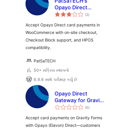
PatSaTECH's
Opayo Direct
કુલ
Gateway for
(2
)
રેટિંગ્સ
WooCommerce
Accept Opayo Direct card payments in
WooCommerce with on-site checkout,
Checkout Block support, and HPOS
compatibility.
PatSaTECH
50+ સક્રિય સ્થાપનો
6.9.6 સાથે પરીક્ષણ કર્યું છે
Opayo Direct
Gateway for Gravity
કુલ
Forms
(0
)
રેટિંગ્સ
Accept card payments on Gravity Forms
with Opayo (Elavon) Direct—customers