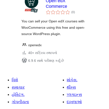
Open edX
Commerce
કુલ
(0
)
રેટિંગ્સ
You can sell your Open edX courses with
WooCommerce using this free and open-
source WordPress plugin.
openedx
40+ સક્રિય સ્થાપનો
6.9.6 સાથે પરીક્ષણ કર્યું છે
વિશે
શોકેસ.
સમાચાર
થીમ્સ
હોસ્ટિંગ.
પ્લગઇન્સ
ગોપનીયતા
દાખલાઓ