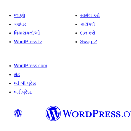
જાણો
સામેલ કરો
આધાર
કાર્યકર્મ
વિકાસકર્તાઓ
દાન કરો
WordPress.tv
Swag
↗
WordPress.com
મેટ
બી બી પ્રેસ
બડીપ્રેસ.