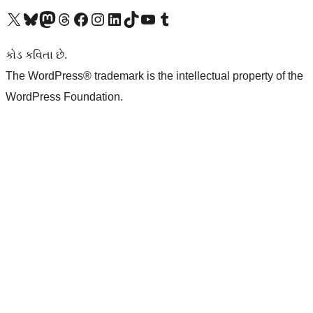
અમારા X (અગાઉ ટ્વિટર) એકાઉન્ટની મુલાકાત લો
અમારા Bluesky એકાઉન્ટની મુલાકાત લો
અમારા માસ્ટોડોન એકાઉન્ટની મુલાકાત લો
અમારા Threads એકાઉન્ટની મુલાકાત લો
અમારા ફેસબુક પેજની મુલાકાત લો
અમારા ઇન્સ્ટાગ્રામ એકાઉન્ટની મુલાકાત લો
અમારા LinkedIn એકાઉન્ટની મુલાકાત લો
અમારા TikTok એકાઉન્ટની મુલાકાત લો
અમારી YouTube ચેનલની મુલાકાત લો
અમારા Tumblr એકાઉન્ટની મુલાકાત લો
કોડ કવિતા છે.
The WordPress® trademark is the intellectual property of the
WordPress Foundation.