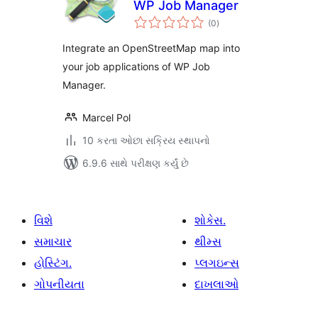
WP Job Manager
કુલ
(0
)
રેટિંગ્સ
Integrate an OpenStreetMap map into
your job applications of WP Job
Manager.
Marcel Pol
10 કરતા ઓછા સક્રિય સ્થાપનો
6.9.6 સાથે પરીક્ષણ કર્યું છે
વિશે
શોકેસ.
સમાચાર
થીમ્સ
હોસ્ટિંગ.
પ્લગઇન્સ
ગોપનીયતા
દાખલાઓ