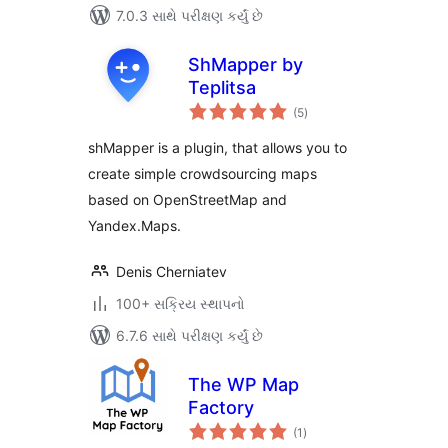
7.0.3 સાથે પરીક્ષણ કર્યું છે
ShMapper by
Teplitsa
કુલ
(5
)
રેટિંગ્સ
shMapper is a plugin, that allows you to
create simple crowdsourcing maps
based on OpenStreetMap and
Yandex.Maps.
Denis Cherniatev
100+ સક્રિય સ્થાપનો
6.7.6 સાથે પરીક્ષણ કર્યું છે
The WP Map
Factory
કુલ
(1
)
રેટિંગ્સ