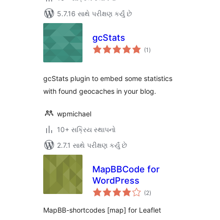
5.7.16 સાથે પરીક્ષણ કર્યું છે
gcStats
કુલ
(1
)
રેટિંગ્સ
gcStats plugin to embed some statistics
with found geocaches in your blog.
wpmichael
10+ સક્રિય સ્થાપનો
2.7.1 સાથે પરીક્ષણ કર્યું છે
MapBBCode for
WordPress
કુલ
(2
)
રેટિંગ્સ
MapBB-shortcodes [map] for Leaflet