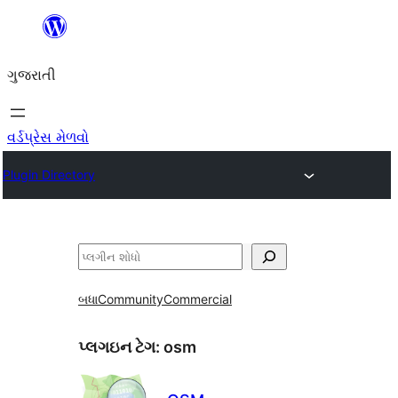
કંટેન્ટ(લખાણ)
પર
ગુજરાતી
જાઓ
વર્ડપ્રેસ મેળવો
Plugin Directory
શોધો
બધા
Community
Commercial
પ્લગઇન ટેગ:
osm