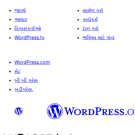
જાણો
સામેલ કરો
આધાર
કાર્યકર્મ
વિકાસકર્તાઓ
દાન કરો
WordPress.tv
ભવિષ્ય માટે પાંચ
WordPress.com
મેટ
બી બી પ્રેસ
બડીપ્રેસ.