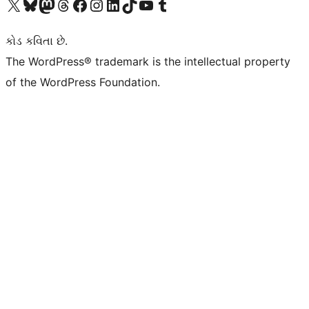
અમારા X (અગાઉ ટ્વિટર) એકાઉન્ટની મુલાકાત લો
અમારા Bluesky એકાઉન્ટની મુલાકાત લો
અમારા માસ્ટોડોન એકાઉન્ટની મુલાકાત લો
અમારા Threads એકાઉન્ટની મુલાકાત લો
અમારા ફેસબુક પેજની મુલાકાત લો
અમારા ઇન્સ્ટાગ્રામ એકાઉન્ટની મુલાકાત લો
અમારા LinkedIn એકાઉન્ટની મુલાકાત લો
અમારા TikTok એકાઉન્ટની મુલાકાત લો
અમારી YouTube ચેનલની મુલાકાત લો
અમારા Tumblr એકાઉન્ટની મુલાકાત લો
કોડ કવિતા છે.
The WordPress® trademark is the intellectual property
of the WordPress Foundation.