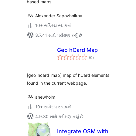
based maps.
Alexander Sapozhnikov
10+ સક્રિય સ્થાપનો
3.7.41 સાથે પરીક્ષણ કર્યું છે
Geo hCard Map
કુલ
(0
)
રેટિંગ્સ
[geo_hcard_map] map of hCard elements
found in the current webpage.
anewholm
10+ સક્રિય સ્થાપનો
4.9.30 સાથે પરીક્ષણ કર્યું છે
Integrate OSM with