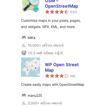
OSM –
OpenStreetMap
કુલ
(137
)
રેટિંગ્સ
Customize maps in your posts, pages,
and widgets. GPX, KML, and more.
MiKa
10,000+ સક્રિય સ્થાપનો
7.0.3 સાથે પરીક્ષણ કર્યું છે
WP Open Street
Map
કુલ
(10
)
રેટિંગ્સ
Create easily maps with OpenStreetMap
manu225
3,000+ સક્રિય સ્થાપનો