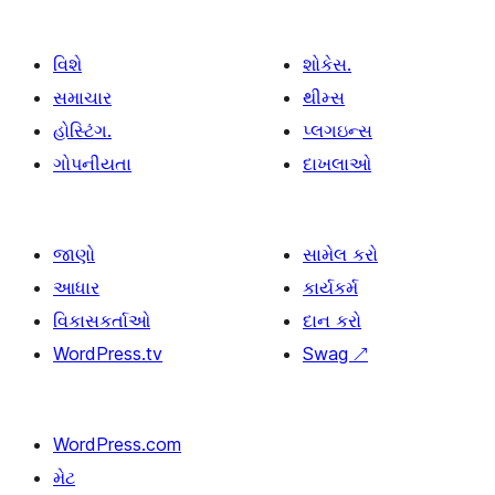
વિશે
શોકેસ.
સમાચાર
થીમ્સ
હોસ્ટિંગ.
પ્લગઇન્સ
ગોપનીયતા
દાખલાઓ
જાણો
સામેલ કરો
આધાર
કાર્યકર્મ
વિકાસકર્તાઓ
દાન કરો
WordPress.tv
Swag
↗
WordPress.com
મેટ