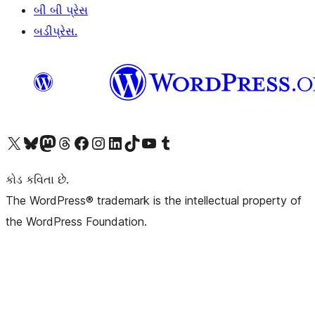
બી બી પ્રેસ
બડીપ્રેસ.
અમારા X (અગાઉ ટ્વિટર) એકાઉન્ટની મુલાકાત લો
અમારા Bluesky એકાઉન્ટની મુલાકાત લો
અમારા માસ્ટોડોન એકાઉન્ટની મુલાકાત લો
અમારા Threads એકાઉન્ટની મુલાકાત લો
અમારા ફેસબુક પેજની મુલાકાત લો
અમારા ઇન્સ્ટાગ્રામ એકાઉન્ટની મુલાકાત લો
અમારા LinkedIn એકાઉન્ટની મુલાકાત લો
અમારા TikTok એકાઉન્ટની મુલાકાત લો
અમારી YouTube ચેનલની મુલાકાત લો
અમારા Tumblr એકાઉન્ટની મુલાકાત લો
કોડ કવિતા છે.
The WordPress® trademark is the intellectual property of
the WordPress Foundation.