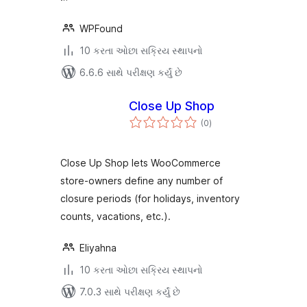
WPFound
10 કરતા ઓછા સક્રિય સ્થાપનો
6.6.6 સાથે પરીક્ષણ કર્યું છે
Close Up Shop
કુલ
(0
)
રેટિંગ્સ
Close Up Shop lets WooCommerce
store‑owners define any number of
closure periods (for holidays, inventory
counts, vacations, etc.).
Eliyahna
10 કરતા ઓછા સક્રિય સ્થાપનો
7.0.3 સાથે પરીક્ષણ કર્યું છે