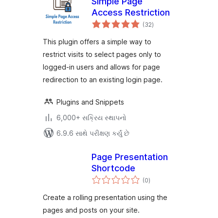
Simple Page
Access Restriction
કુલ
(32
)
રેટિંગ્સ
This plugin offers a simple way to
restrict visits to select pages only to
logged-in users and allows for page
redirection to an existing login page.
Plugins and Snippets
6,000+ સક્રિય સ્થાપનો
6.9.6 સાથે પરીક્ષણ કર્યું છે
Page Presentation
Shortcode
કુલ
(0
)
રેટિંગ્સ
Create a rolling presentation using the
pages and posts on your site.