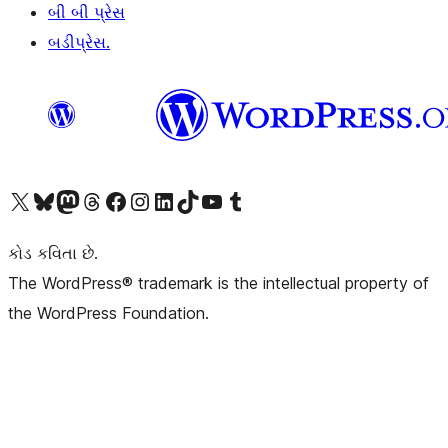
બી બી પ્રેસ
બડીપ્રેસ.
અમારા X (અગાઉ ટ્વિટર) એકાઉન્ટની મુલાકાત લો
અમારા Bluesky એકાઉન્ટની મુલાકાત લો
અમારા માસ્ટોડોન એકાઉન્ટની મુલાકાત લો
અમારા Threads એકાઉન્ટની મુલાકાત લો
અમારા ફેસબુક પેજની મુલાકાત લો
અમારા ઇન્સ્ટાગ્રામ એકાઉન્ટની મુલાકાત લો
અમારા LinkedIn એકાઉન્ટની મુલાકાત લો
અમારા TikTok એકાઉન્ટની મુલાકાત લો
અમારી YouTube ચેનલની મુલાકાત લો
અમારા Tumblr એકાઉન્ટની મુલાકાત લો
કોડ કવિતા છે.
The WordPress® trademark is the intellectual property of
the WordPress Foundation.