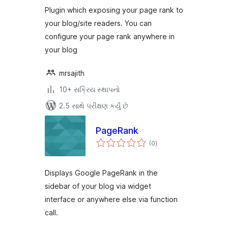
Plugin which exposing your page rank to
your blog/site readers. You can
configure your page rank anywhere in
your blog
mrsajith
10+ સક્રિય સ્થાપનો
2.5 સાથે પરીક્ષણ કર્યું છે
PageRank
કુલ
(0
)
રેટિંગ્સ
Displays Google PageRank in the
sidebar of your blog via widget
interface or anywhere else via function
call.