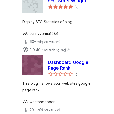
SEO Stats Widget
કુલ
(2
)
રેટિંગ્સ
Display SEO Statistics of blog
sunnyverma1984
60+ સક્રિય સ્થાપનો
3.9.40 સાથે પરીક્ષણ કર્યું છે
Dashboard Google
Page Rank
કુલ
(0
)
રેટિંગ્સ
This plugin shows your websites google
page rank
westondeboer
20+ સક્રિય સ્થાપનો