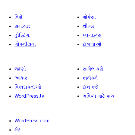
વિશે
શોકેસ.
સમાચાર
થીમ્સ
હોસ્ટિંગ.
પ્લગઇન્સ
ગોપનીયતા
દાખલાઓ
જાણો
સામેલ કરો
આધાર
કાર્યકર્મ
વિકાસકર્તાઓ
દાન કરો
WordPress.tv
ભવિષ્ય માટે પાંચ
WordPress.com
મેટ