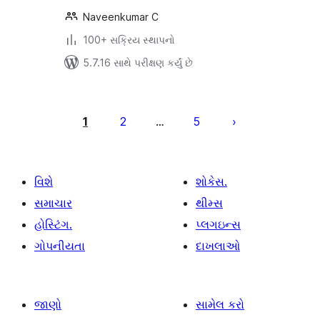
Naveenkumar C
100+ સક્રિય સ્થાપનો
5.7.16 સાથે પરીક્ષણ કર્યું છે
પોસ્ટ
પૃષ્ઠ
1
2
5
…
ક્રમાંકન
વિશે
શોકેસ.
સમાચાર
થીમ્સ
હોસ્ટિંગ.
પ્લગઇન્સ
ગોપનીયતા
દાખલાઓ
જાણો
સામેલ કરો