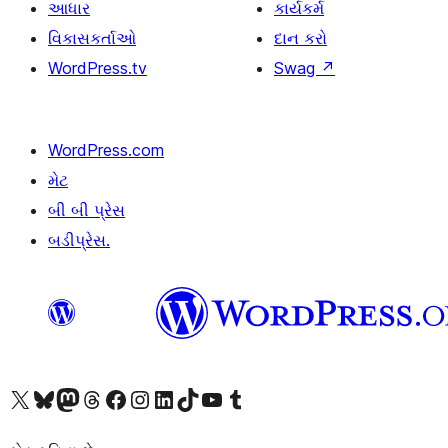
આધાર
કાર્યકર્મ
વિકાસકર્તાઓ
દાન કરો
WordPress.tv
Swag
↗
WordPress.com
મેટ
બી બી પ્રેસ
બડીપ્રેસ.
અમારા X (અગાઉ ટ્વિટર) એકાઉન્ટની મુલાકાત લો
અમારા Bluesky એકાઉન્ટની મુલાકાત લો
અમારા માસ્ટોડોન એકાઉન્ટની મુલાકાત લો
અમારા Threads એકાઉન્ટની મુલાકાત લો
અમારા ફેસબુક પેજની મુલાકાત લો
અમારા ઇન્સ્ટાગ્રામ એકાઉન્ટની મુલાકાત લો
અમારા LinkedIn એકાઉન્ટની મુલાકાત લો
અમારા TikTok એકાઉન્ટની મુલાકાત લો
અમારી YouTube ચેનલની મુલાકાત લો
અમારા Tumblr એકાઉન્ટની મુલાકાત લો