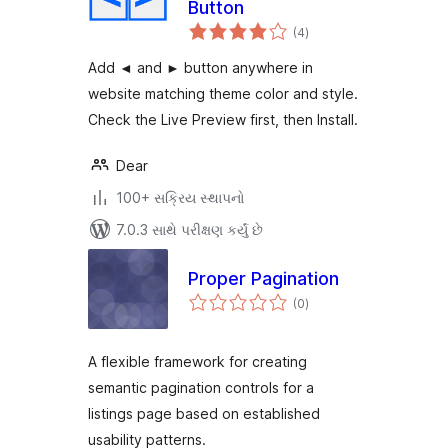
Button
કુલ
(4
)
રેટિંગ્સ
Add ◄ and ► button anywhere in
website matching theme color and style.
Check the Live Preview first, then Install.
Dear
100+ સક્રિય સ્થાપનો
7.0.3 સાથે પરીક્ષણ કર્યું છે
Proper Pagination
કુલ
(0
)
રેટિંગ્સ
A flexible framework for creating
semantic pagination controls for a
listings page based on established
usability patterns.