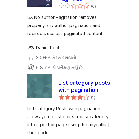
કુલ
(0
)
રેટિંગ્સ
SX No author Pagination removes
properly any author pagination and
redirects useless paginated content.
Daniel Roch
300+ સક્રિય સ્થાપનો
6.8.7 સાથે પરીક્ષણ કર્યું છે
List category posts
with pagination
કુલ
(1
)
રેટિંગ્સ
List Category Posts with pagination
allows you to list posts from a category
into a post or page using the [mycatlist]
shortcode.