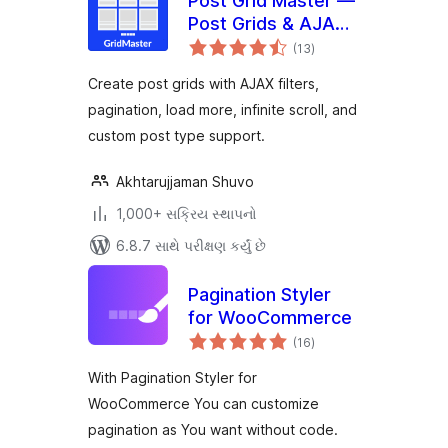
Post Grid Master —
Post Grids & AJAX
કુલ
Filters
(13
)
રેટિંગ્સ
Create post grids with AJAX filters,
pagination, load more, infinite scroll, and
custom post type support.
Akhtarujjaman Shuvo
1,000+ સક્રિય સ્થાપનો
6.8.7 સાથે પરીક્ષણ કર્યું છે
Pagination Styler
for WooCommerce
કુલ
(16
)
રેટિંગ્સ
With Pagination Styler for
WooCommerce You can customize
pagination as You want without code.