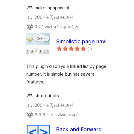
mukeshphpmysql
200+ સક્રિય સ્થાપનો
3.2.1 સાથે પરીક્ષણ કર્યું છે
Simplistic page navi
કુલ
(1
)
રેટિંગ્સ
This plugin displays a linked list by page
number. It is simple but has several
features.
strix-bubol5
200+ સક્રિય સ્થાપનો
6.9.6 સાથે પરીક્ષણ કર્યું છે
Back and Forward