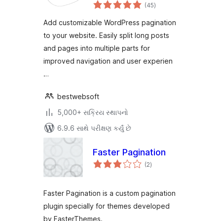
કુલ
Customizable
(45
)
રેટિંગ્સ
WordPress Content
Add customizable WordPress pagination
Splitter and
to your website. Easily split long posts
Navigation Plugin
and pages into multiple parts for
improved navigation and user experien
…
bestwebsoft
5,000+ સક્રિય સ્થાપનો
6.9.6 સાથે પરીક્ષણ કર્યું છે
Faster Pagination
કુલ
(2
)
રેટિંગ્સ
Faster Pagination is a custom pagination
plugin specially for themes developed
by FasterThemes.