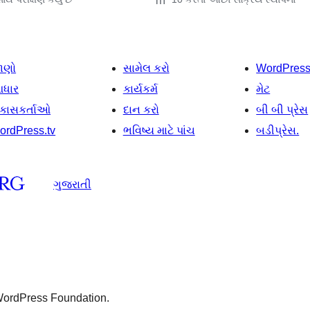
ાણો
સામેલ કરો
WordPres
ધાર
કાર્યકર્મ
મેટ
િકાસકર્તાઓ
દાન કરો
બી બી પ્રેસ
ordPress.tv
ભવિષ્ય માટે પાંચ
બડીપ્રેસ.
ગુજરાતી
 WordPress Foundation.