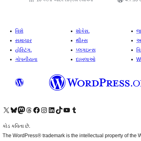
વિશે
શોકેસ.
જ
સમાચાર
થીમ્સ
આ
હોસ્ટિંગ.
પ્લગઇન્સ
વ
ગોપનીયતા
દાખલાઓ
W
અમારા X (અગાઉ ટ્વિટર) એકાઉન્ટની મુલાકાત લો
અમારા Bluesky એકાઉન્ટની મુલાકાત લો
અમારા માસ્ટોડોન એકાઉન્ટની મુલાકાત લો
અમારા Threads એકાઉન્ટની મુલાકાત લો
અમારા ફેસબુક પેજની મુલાકાત લો
અમારા ઇન્સ્ટાગ્રામ એકાઉન્ટની મુલાકાત લો
અમારા LinkedIn એકાઉન્ટની મુલાકાત લો
અમારા TikTok એકાઉન્ટની મુલાકાત લો
અમારી YouTube ચેનલની મુલાકાત લો
અમારા Tumblr એકાઉન્ટની મુલાકાત લો
કોડ કવિતા છે.
The WordPress® trademark is the intellectual property of the