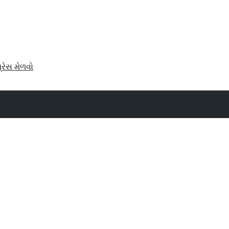
પ્રેસ મેળવો