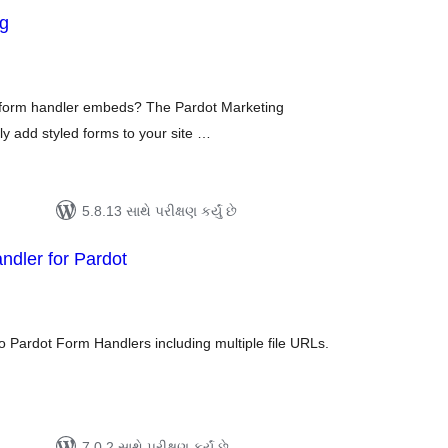
ng
લ
િંગ્સ
g form handler embeds? The Pardot Marketing
ly add styled forms to your site …
5.8.13 સાથે પરીક્ષણ કર્યું છે
dler for Pardot
લ
િંગ્સ
 Pardot Form Handlers including multiple file URLs.
7.0.2 સાથે પરીક્ષણ કર્યું છે