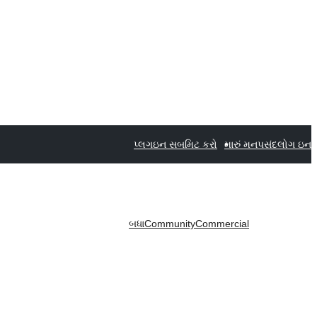
પ્લગઇન સબમિટ કરો
મારું મનપસંદ
લોગ ઇન
બધા
Community
Commercial