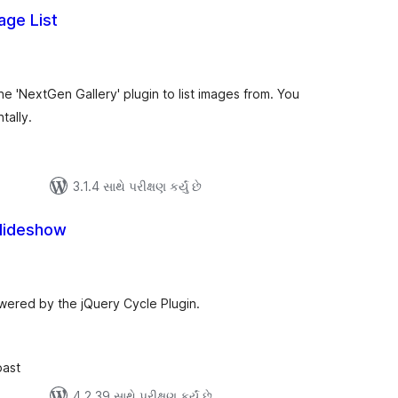
age List
લ
િંગ્સ
he 'NextGen Gallery' plugin to list images from. You
tally.
3.1.4 સાથે પરીક્ષણ કર્યું છે
lideshow
લ
િંગ્સ
wered by the jQuery Cycle Plugin.
oast
4.2.39 સાથે પરીક્ષણ કર્યું છે