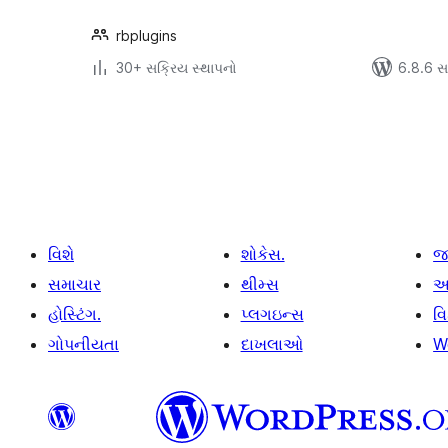
rbplugins
30+ સક્રિય સ્થાપનો
6.8.6 સાથ
પોસ્ટ
પૃષ્ઠ
ક્રમાંકન
વિશે
શોકેસ.
જ
સમાચાર
થીમ્સ
આ
હોસ્ટિંગ.
પ્લગઇન્સ
વ
ગોપનીયતા
દાખલાઓ
W