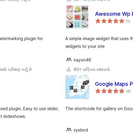
Awesome Wp P
કુ
(1
)
રેટ
termarking plugin for
A simple image widget that uses 
widgets to your site
nayon46
થે પરીક્ષણ કર્યું છે
80+ સક્રિય સ્થાપનો
Google Maps P
કુ
(6
)
રેટ
ed plugin. Easy to use slider,
The shortcode for gallery on Go
t slideshows.
sysbird