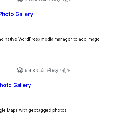
hoto Gallery
લ
િંગ્સ
the native WordPress media manager to add image
6.4.8 સાથે પરીક્ષણ કર્યું છે
hoto Gallery
લ
િંગ્સ
ogle Maps with geotagged photos.