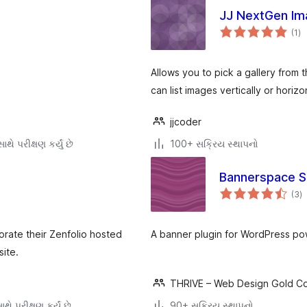
JJ NextGen Im
કુ
(1
)
રેટ
Allows you to pick a gallery from t
can list images vertically or horizon
jjcoder
થે પરીક્ષણ કર્યું છે
100+ સક્રિય સ્થાપનો
Bannerspace S
કુ
(3
)
રેટ
orate their Zenfolio hosted
A banner plugin for WordPress po
site.
THRIVE – Web Design Gold C
થે પરીક્ષણ કર્યું છે
90+ સક્રિય સ્થાપનો