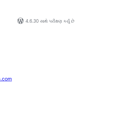
4.6.30 સાથે પરીક્ષણ કર્યું છે
s.com