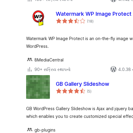
Watermark WP Image Protect
કુલ
(18
)
રેટિંગ્સ
Watermark WP Image Protect is an on-the-fly image wa
WordPress.
8MediaCentral
90+ સક્રિય સ્થાપનો
4.0.38 સા
GB Gallery Slideshow
કુલ
(5
)
રેટિંગ્સ
GB WordPress Gallery Slideshow is Ajax and jquery bas
which enables you to create customized special effec
gb-plugins