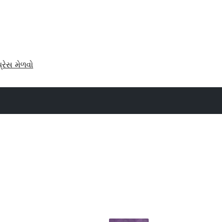
પ્રેસ મેળવો