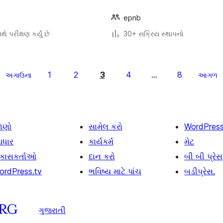
epnb
ે પરીક્ષણ કર્યું છે
30+ સક્રિય સ્થાપનો
1
2
3
4
8
અગાઉના
…
આગળ
ાણો
સામેલ કરો
WordPres
ધાર
કાર્યકર્મ
મેટ
િકાસકર્તાઓ
દાન કરો
બી બી પ્રેસ
ordPress.tv
ભવિષ્ય માટે પાંચ
બડીપ્રેસ.
ગુજરાતી