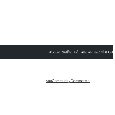
પ્લગઇન સબમિટ કરો
મારું મનપસંદ
લોગ ઇન
બધા
Community
Commercial