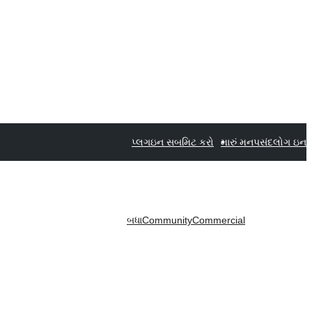
પ્લગઇન સબમિટ કરો
મારું મનપસંદ
લોગ ઇન
બધા
Community
Commercial