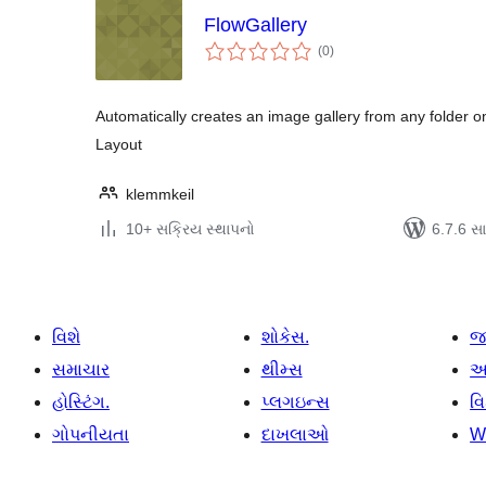
FlowGallery
કુલ
(0
)
રેટિંગ્સ
Automatically creates an image gallery from any folder 
Layout
klemmkeil
10+ સક્રિય સ્થાપનો
6.7.6 સાથ
વિશે
શોકેસ.
જ
સમાચાર
થીમ્સ
આ
હોસ્ટિંગ.
પ્લગઇન્સ
વ
ગોપનીયતા
દાખલાઓ
W