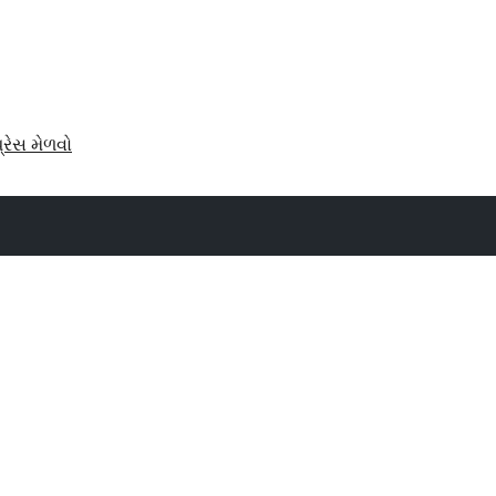
પ્રેસ મેળવો