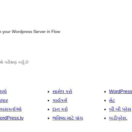
on your Wordpress Server in Flow
ે પરીક્ષણ કર્યું છે
ાણો
સામેલ કરો
WordPres
ધાર
કાર્યકર્મ
મેટ
િકાસકર્તાઓ
દાન કરો
બી બી પ્રેસ
ordPress.tv
ભવિષ્ય માટે પાંચ
બડીપ્રેસ.