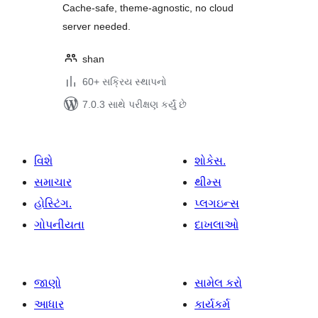
Cache-safe, theme-agnostic, no cloud
server needed.
shan
60+ સક્રિય સ્થાપનો
7.0.3 સાથે પરીક્ષણ કર્યું છે
વિશે
શોકેસ.
સમાચાર
થીમ્સ
હોસ્ટિંગ.
પ્લગઇન્સ
ગોપનીયતા
દાખલાઓ
જાણો
સામેલ કરો
આધાર
કાર્યકર્મ