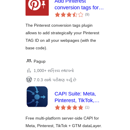
Add Pinterest
conversion tags for
કુલ
Pinterest Ads + Site
(9
)
રેટિંગ્સ
verification
The Pinterest conversion tags plugin
allows to add strategically your Pinterest
TAG ID on all your webpages (with the
base code).
Pagup
1,000+ સક્રિય સ્થાપનો
7.0.3 સાથે પરીક્ષણ કર્યું છે
CAPI Suite: Meta,
Pinterest, TikTok,
કુલ
GTM
(1
)
રેટિંગ્સ
Free multi-platform server-side CAPI for
Meta, Pinterest, TikTok + GTM dataLayer.