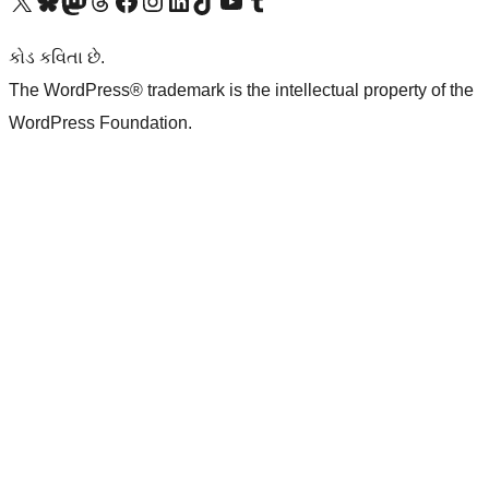
અમારા X (અગાઉ ટ્વિટર) એકાઉન્ટની મુલાકાત લો
અમારા Bluesky એકાઉન્ટની મુલાકાત લો
અમારા માસ્ટોડોન એકાઉન્ટની મુલાકાત લો
અમારા Threads એકાઉન્ટની મુલાકાત લો
અમારા ફેસબુક પેજની મુલાકાત લો
અમારા ઇન્સ્ટાગ્રામ એકાઉન્ટની મુલાકાત લો
અમારા LinkedIn એકાઉન્ટની મુલાકાત લો
અમારા TikTok એકાઉન્ટની મુલાકાત લો
અમારી YouTube ચેનલની મુલાકાત લો
અમારા Tumblr એકાઉન્ટની મુલાકાત લો
કોડ કવિતા છે.
The WordPress® trademark is the intellectual property of the
WordPress Foundation.