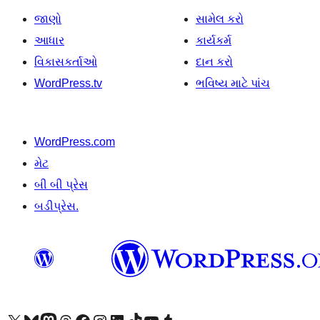
જાણો
સામેલ કરો
આધાર
કાર્યકર્મ
વિકાસકર્તાઓ
દાન કરો
WordPress.tv
ભવિષ્ય માટે પાંચ
WordPress.com
મેટ
બી બી પ્રેસ
બડીપ્રેસ.