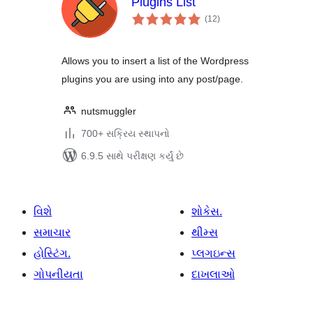
Plugins List
કુલ
(12
)
રેટિંગ્સ
Allows you to insert a list of the Wordpress
plugins you are using into any post/page.
nutsmuggler
700+ સક્રિય સ્થાપનો
6.9.5 સાથે પરીક્ષણ કર્યું છે
વિશે
શોકેસ.
સમાચાર
થીમ્સ
હોસ્ટિંગ.
પ્લગઇન્સ
ગોપનીયતા
દાખલાઓ