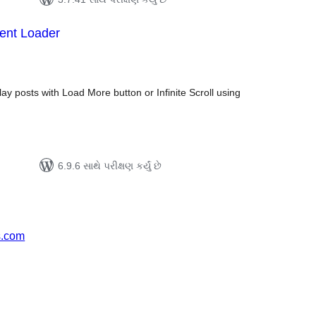
tent Loader
લ
િંગ્સ
ay posts with Load More button or Infinite Scroll using
6.9.6 સાથે પરીક્ષણ કર્યું છે
s.com