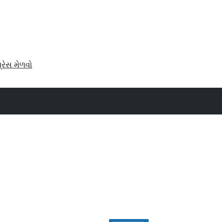
પ્રેસ મેળવો