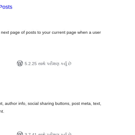
Posts
લ
િંગ્સ
 next page of posts to your current page when a user
5.2.25 સાથે પરીક્ષણ કર્યું છે
લ
િંગ્સ
, author info, social sharing buttons, post meta, text,
nt.
3.7.41 સાથે પરીક્ષણ કર્યું છે