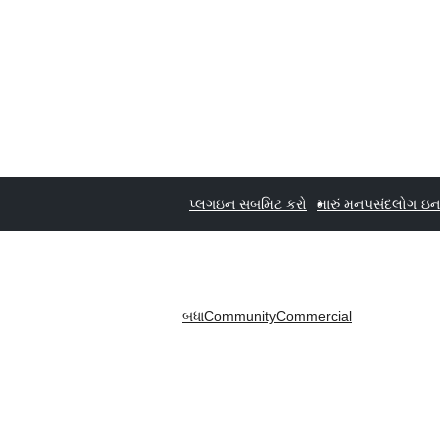
પ્લગઇન સબમિટ કરો
મારું મનપસંદ
લોગ ઇન
બધા
Community
Commercial