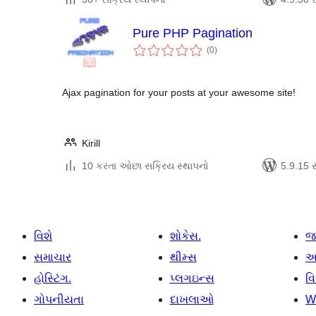
Pure PHP Pagination
કુલ
(0
)
રેટિંગ્સ
Ajax pagination for your posts at your awesome site!
Kirill
10 કરતા ઓછા સક્રિય સ્થાપનો
5.9.15 સા
વિશે
શોકેસ.
જ
સમાચાર
થીમ્સ
આ
હોસ્ટિંગ.
પ્લગઇન્સ
વ
ગોપનીયતા
દાખલાઓ
W