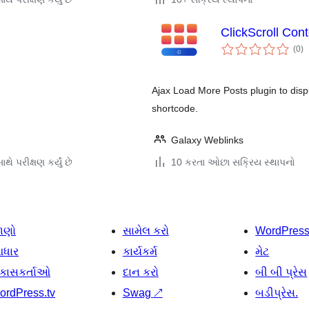
ClickScroll Con
કુ
(0
)
રેટ
Ajax Load More Posts plugin to displ
shortcode.
Galaxy Weblinks
થે પરીક્ષણ કર્યું છે
10 કરતા ઓછા સક્રિય સ્થાપનો
ાણો
સામેલ કરો
WordPres
ધાર
કાર્યકર્મ
મેટ
િકાસકર્તાઓ
દાન કરો
બી બી પ્રેસ
ordPress.tv
Swag
↗
બડીપ્રેસ.