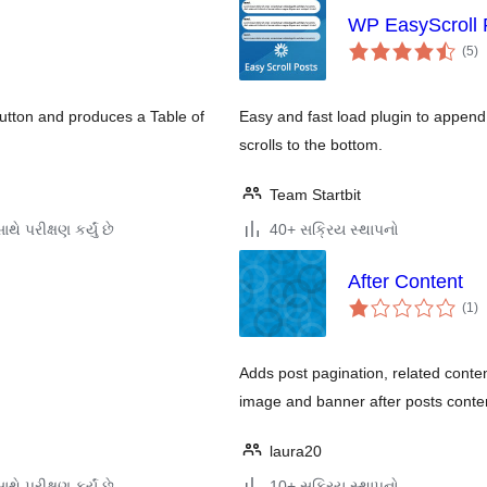
WP EasyScroll 
કુ
(5
)
રેટ
tton and produces a Table of
Easy and fast load plugin to append
scrolls to the bottom.
Team Startbit
થે પરીક્ષણ કર્યું છે
40+ સક્રિય સ્થાપનો
After Content
કુ
(1
)
રેટ
Adds post pagination, related content
image and banner after posts conte
laura20
થે પરીક્ષણ કર્યું છે
10+ સક્રિય સ્થાપનો