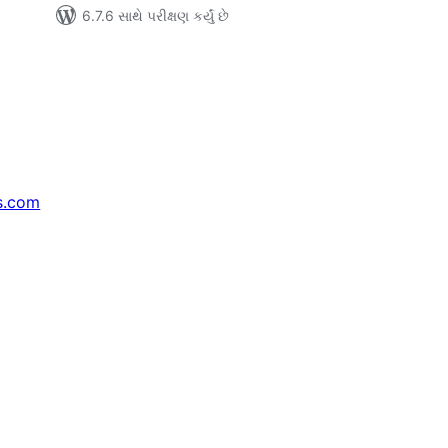
6.7.6 સાથે પરીક્ષણ કર્યું છે
s.com