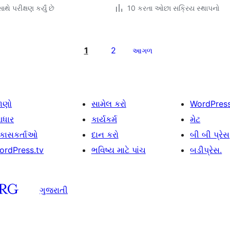
થે પરીક્ષણ કર્યું છે
10 કરતા ઓછા સક્રિય સ્થાપનો
1
2
આગળ
ાણો
સામેલ કરો
WordPres
ધાર
કાર્યકર્મ
મેટ
િકાસકર્તાઓ
દાન કરો
બી બી પ્રેસ
ordPress.tv
ભવિષ્ય માટે પાંચ
બડીપ્રેસ.
ગુજરાતી