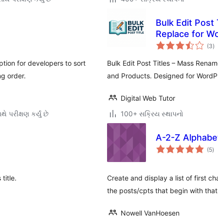
Bulk Edit Post
Replace for W
કુ
(3
)
રેટ
ption for developers to sort
Bulk Edit Post Titles – Mass Rena
ng order.
and Products. Designed for WordP
Digital Web Tutor
ે પરીક્ષણ કર્યું છે
100+ સક્રિય સ્થાપનો
A-2-Z Alphabet
કુ
(5
)
રેટ
title.
Create and display a list of first ch
the posts/cpts that begin with that
Nowell VanHoesen