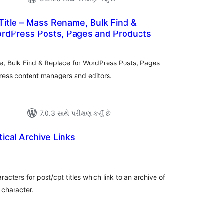
 Title – Mass Rename, Bulk Find &
ordPress Posts, Pages and Products
લ
િંગ્સ
me, Bulk Find & Replace for WordPress Posts, Pages
ress content managers and editors.
7.0.3 સાથે પરીક્ષણ કર્યું છે
ical Archive Links
લ
િંગ્સ
aracters for post/cpt titles which link to an archive of
 character.