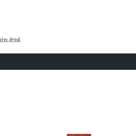
પ્રેસ મેળવો