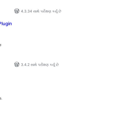
4.3.34 સાથે પરીક્ષણ કર્યું છે
lugin
લ
િંગ્સ
e
3.4.2 સાથે પરીક્ષણ કર્યું છે
લ
િંગ્સ
e.