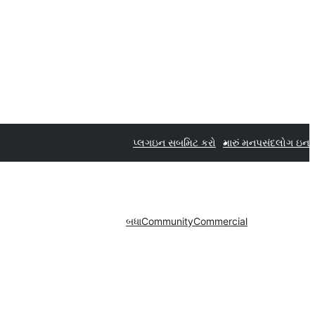
પ્લગઇન સબમિટ કરો
મારું મનપસંદ
લોગ ઇન
બધા
Community
Commercial