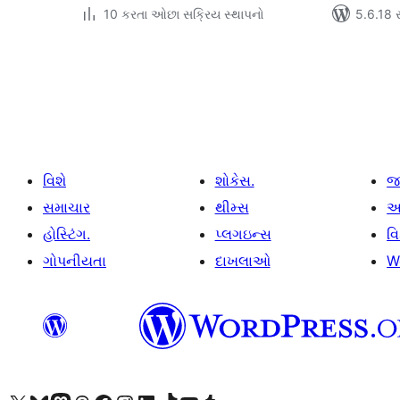
10 કરતા ઓછા સક્રિય સ્થાપનો
5.6.18 સા
પોસ્ટ
પૃષ્ઠ
ક્રમાંકન
વિશે
શોકેસ.
જ
સમાચાર
થીમ્સ
આ
હોસ્ટિંગ.
પ્લગઇન્સ
વ
ગોપનીયતા
દાખલાઓ
W