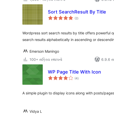
Sort SearchResult By Title
કુલ
(2
)
રેટિંગ્સ
Wordpress sort search results by title offers powerful o
search results alphabetically in ascending or descendi
Emerson Maningo
100+ સક્રિય સ્થાપનો
6.9.6 સાથ
WP Page Title With Icon
કુલ
(4
)
રેટિંગ્સ
A simple plugin to display icons along with posts/pages 
Vidya L