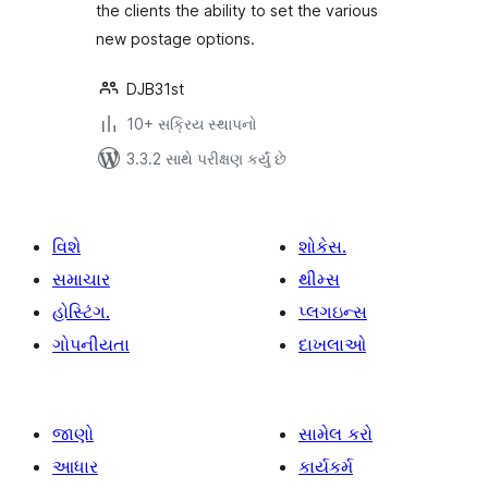
the clients the ability to set the various
new postage options.
DJB31st
10+ સક્રિય સ્થાપનો
3.3.2 સાથે પરીક્ષણ કર્યું છે
વિશે
શોકેસ.
સમાચાર
થીમ્સ
હોસ્ટિંગ.
પ્લગઇન્સ
ગોપનીયતા
દાખલાઓ
જાણો
સામેલ કરો
આધાર
કાર્યકર્મ