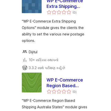
WP E-Commerce
Extra Shipping
કુલ
Options
(0
)
રેટિંગ્સ
"WP E-Commerce Extra Shipping
Options" module gives the clients the
ability to set the various new postage
options.
Dijitul
10+ સક્રિય સ્થાપનો
3.3.2 સાથે પરીક્ષણ કર્યું છે
WP E-Commerce
Region Based
કુલ
Shipping Australia
(0
)
રેટિંગ્સ
States
"WP E-Commerce Region Based
Shipping Australia States" module gives