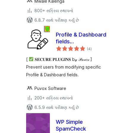
Mwale Kalenga
800+ સક્રિય સ્થાપનો
6.8.7 સાથે પરીક્ષણ કર્યું છે
Profile & Dashboard
fields
કુલ
[Modify/Disable/Remove]
(4
)
રેટિંગ્સ
[
𝐒𝐄𝐂𝐔𝐑𝐄 𝐏𝐋𝐔𝐆𝐈𝐍𝐒 b𝓎 𝒫𝓊𝓋𝑜𝓍 ]
Prevent users from modifying specific
Profile & Dashboard fields.
Puvox Software
200+ સક્રિય સ્થાપનો
6.5.9 સાથે પરીક્ષણ કર્યું છે
WP Simple
SpamCheck