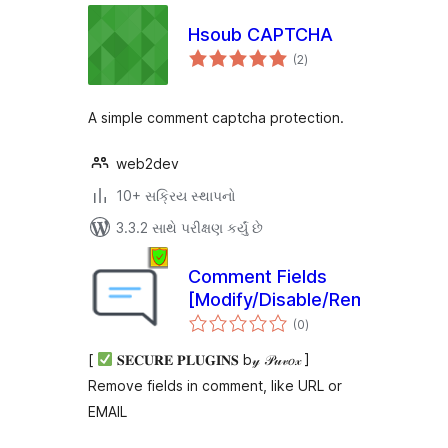
Hsoub CAPTCHA
કુલ
(2
)
રેટિંગ્સ
A simple comment captcha protection.
web2dev
10+ સક્રિય સ્થાપનો
3.3.2 સાથે પરીક્ષણ કર્યું છે
Comment Fields
[Modify/Disable/Remove]
કુલ
(0
)
રેટિંગ્સ
[
𝐒𝐄𝐂𝐔𝐑𝐄 𝐏𝐋𝐔𝐆𝐈𝐍𝐒 b𝓎 𝒫𝓊𝓋𝑜𝓍 ]
Remove fields in comment, like URL or
EMAIL