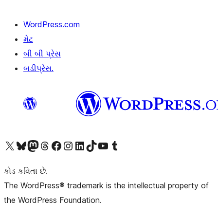
WordPress.com
મેટ
બી બી પ્રેસ
બડીપ્રેસ.
અમારા X (અગાઉ ટ્વિટર) એકાઉન્ટની મુલાકાત લો
અમારા Bluesky એકાઉન્ટની મુલાકાત લો
અમારા માસ્ટોડોન એકાઉન્ટની મુલાકાત લો
અમારા Threads એકાઉન્ટની મુલાકાત લો
અમારા ફેસબુક પેજની મુલાકાત લો
અમારા ઇન્સ્ટાગ્રામ એકાઉન્ટની મુલાકાત લો
અમારા LinkedIn એકાઉન્ટની મુલાકાત લો
અમારા TikTok એકાઉન્ટની મુલાકાત લો
અમારી YouTube ચેનલની મુલાકાત લો
અમારા Tumblr એકાઉન્ટની મુલાકાત લો
કોડ કવિતા છે.
The WordPress® trademark is the intellectual property of
the WordPress Foundation.