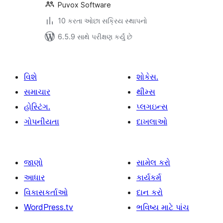
Puvox Software
10 કરતા ઓછા સક્રિય સ્થાપનો
6.5.9 સાથે પરીક્ષણ કર્યું છે
વિશે
શોકેસ.
સમાચાર
થીમ્સ
હોસ્ટિંગ.
પ્લગઇન્સ
ગોપનીયતા
દાખલાઓ
જાણો
સામેલ કરો
આધાર
કાર્યકર્મ
વિકાસકર્તાઓ
દાન કરો
WordPress.tv
ભવિષ્ય માટે પાંચ