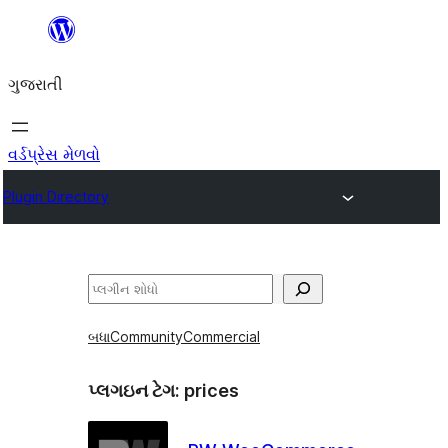
કંટેન્ટ(લખાણ)
પર
ગુજરાતી
જાઓ
વર્ડપ્રેસ મેળવો
Plugin Directory
શોધો
બધા
Community
Commercial
પ્લગઇન ટેગ:
prices