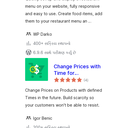
Builder for
menu on your website, fully responsive
WordPress
and easy to use. Create food items, add
them to your restaurant menu an …
WP Darko
400+ સક્રિય સ્થાપનો
6.9.6 સાથે પરીક્ષણ કર્યું છે
Change Prices with
Time for
કુલ
WooCommerce
(4
)
રેટિંગ્સ
Change Prices on Products with defined
Times in the future. Build scarcity so
your customers won't be able to resist.
Igor Benic
200+ સક્રિય સ્થાપનો