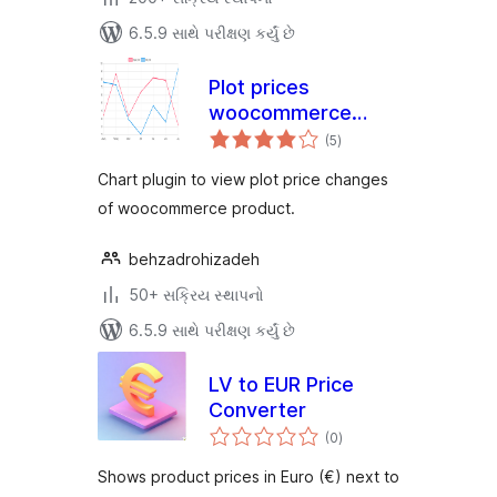
6.5.9 સાથે પરીક્ષણ કર્યું છે
Plot prices
woocommerce
કુલ
product (product
(5
)
રેટિંગ્સ
price history)
Chart plugin to view plot price changes
of woocommerce product.
behzadrohizadeh
50+ સક્રિય સ્થાપનો
6.5.9 સાથે પરીક્ષણ કર્યું છે
LV to EUR Price
Converter
કુલ
(0
)
રેટિંગ્સ
Shows product prices in Euro (€) next to