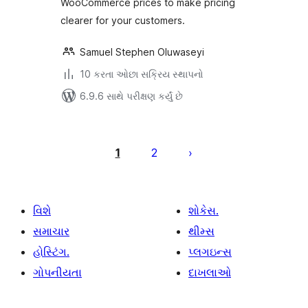
WooCommerce prices to make pricing
clearer for your customers.
Samuel Stephen Oluwaseyi
10 કરતા ઓછા સક્રિય સ્થાપનો
6.9.6 સાથે પરીક્ષણ કર્યું છે
પોસ્ટ
પૃષ્ઠ
1
2
ક્રમાંકન
વિશે
શોકેસ.
સમાચાર
થીમ્સ
હોસ્ટિંગ.
પ્લગઇન્સ
ગોપનીયતા
દાખલાઓ