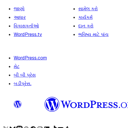
જાણો
સામેલ કરો
આધાર
કાર્યકર્મ
વિકાસકર્તાઓ
દાન કરો
WordPress.tv
ભવિષ્ય માટે પાંચ
WordPress.com
મેટ
બી બી પ્રેસ
બડીપ્રેસ.