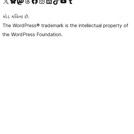
અમારા X (અગાઉ ટ્વિટર) એકાઉન્ટની મુલાકાત લો
અમારા Bluesky એકાઉન્ટની મુલાકાત લો
અમારા માસ્ટોડોન એકાઉન્ટની મુલાકાત લો
અમારા Threads એકાઉન્ટની મુલાકાત લો
અમારા ફેસબુક પેજની મુલાકાત લો
અમારા ઇન્સ્ટાગ્રામ એકાઉન્ટની મુલાકાત લો
અમારા LinkedIn એકાઉન્ટની મુલાકાત લો
અમારા TikTok એકાઉન્ટની મુલાકાત લો
અમારી YouTube ચેનલની મુલાકાત લો
અમારા Tumblr એકાઉન્ટની મુલાકાત લો
કોડ કવિતા છે.
The WordPress® trademark is the intellectual property of
the WordPress Foundation.