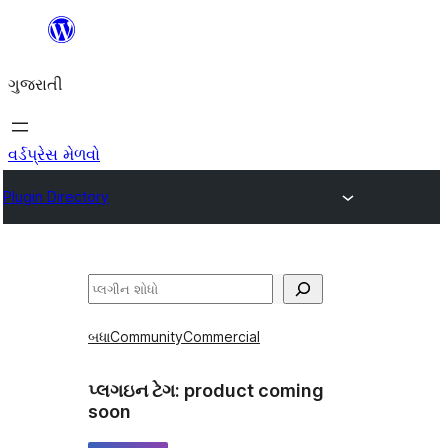
કંટેન્ટ(લખાણ)
પર
ગુજરાતી
જાઓ
વર્ડપ્રેસ મેળવો
Plugin Directory
શોધો
બધા
Community
Commercial
પ્લગઇન ટેગ:
product coming
soon