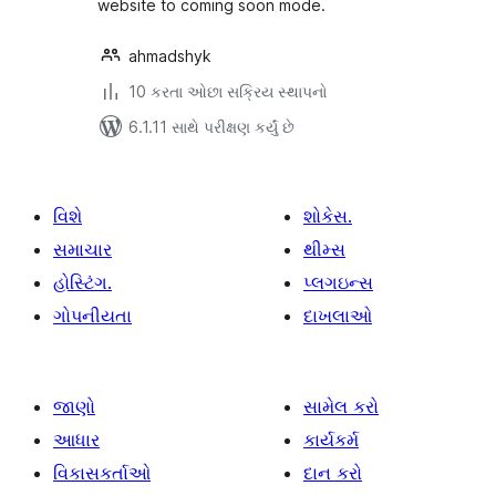
website to coming soon mode.
ahmadshyk
10 કરતા ઓછા સક્રિય સ્થાપનો
6.1.11 સાથે પરીક્ષણ કર્યું છે
વિશે
શોકેસ.
સમાચાર
થીમ્સ
હોસ્ટિંગ.
પ્લગઇન્સ
ગોપનીયતા
દાખલાઓ
જાણો
સામેલ કરો
આધાર
કાર્યકર્મ
વિકાસકર્તાઓ
દાન કરો