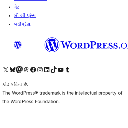
મેટ
બી બી પ્રેસ
બડીપ્રેસ.
અમારા X (અગાઉ ટ્વિટર) એકાઉન્ટની મુલાકાત લો
અમારા Bluesky એકાઉન્ટની મુલાકાત લો
અમારા માસ્ટોડોન એકાઉન્ટની મુલાકાત લો
અમારા Threads એકાઉન્ટની મુલાકાત લો
અમારા ફેસબુક પેજની મુલાકાત લો
અમારા ઇન્સ્ટાગ્રામ એકાઉન્ટની મુલાકાત લો
અમારા LinkedIn એકાઉન્ટની મુલાકાત લો
અમારા TikTok એકાઉન્ટની મુલાકાત લો
અમારી YouTube ચેનલની મુલાકાત લો
અમારા Tumblr એકાઉન્ટની મુલાકાત લો
કોડ કવિતા છે.
The WordPress® trademark is the intellectual property of
the WordPress Foundation.