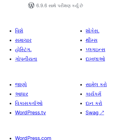
6.9.6 સાથે પરીક્ષણ કર્યું છે
વિશે
શોકેસ.
સમાચાર
થીમ્સ
હોસ્ટિંગ.
પ્લગઇન્સ
ગોપનીયતા
દાખલાઓ
જાણો
સામેલ કરો
આધાર
કાર્યકર્મ
વિકાસકર્તાઓ
દાન કરો
WordPress.tv
Swag
↗
WordPress.com