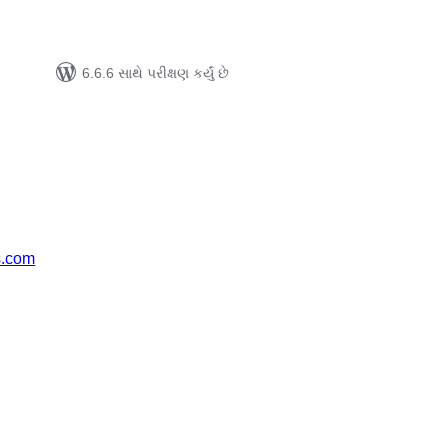
6.6.6 સાથે પરીક્ષણ કર્યું છે
s.com