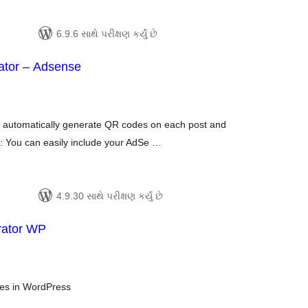
6.9.6 સાથે પરીક્ષણ કર્યું છે
tor – Adsense
લ
િંગ્સ
automatically generate QR codes on each post and
: You can easily include your AdSe …
4.9.30 સાથે પરીક્ષણ કર્યું છે
ator WP
લ
િંગ્સ
es in WordPress