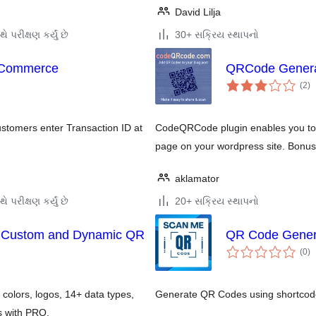
David Lilja
ે પરીક્ષણ કર્યું છે
30+ સક્રિય સ્થાપનો
oCommerce
QRCode Genera
કુ
(2
)
રેટ
tomers enter Transaction ID at
CodeQRCode plugin enables you to 
page on your wordpress site. Bonus
aklamator
ે પરીક્ષણ કર્યું છે
20+ સક્રિય સ્થાપનો
r Custom and Dynamic QR
QR Code Gener
કુ
(0
)
રેટ
colors, logos, 14+ data types,
Generate QR Codes using shortcod
s with PRO.