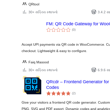
QRtool
30+ સક્રિય સ્થાપનો
3.4.2 સાથ
FM: QR Code Gateway for Wo
કુલ
(0
)
રેટિંગ્સ
Accept UPI payments via QR code in WooCommerce. Cus
checkout. Lightweight & easy to configure.
Faiq Masood
30+ સક્રિય સ્થાપનો
6.9.6 સાથ
QRcdr – Frontend Generator fo
Codes
કુલ
(2
)
રેટિંગ્સ
Give your visitors a frontend QR code generator. Custom 
PNG, SVG and PDF export. Dynamic codes and analytic