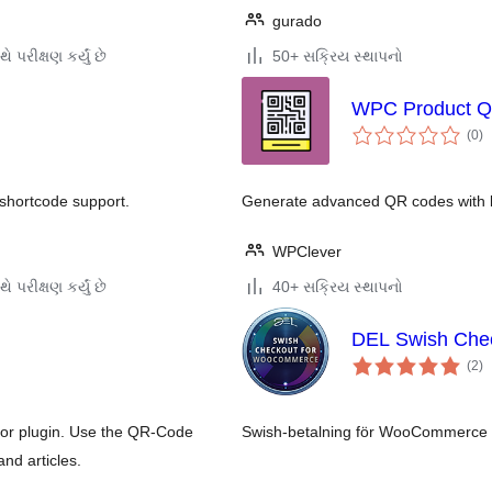
gurado
ે પરીક્ષણ કર્યું છે
50+ સક્રિય સ્થાપનો
WPC Product 
કુ
(0
)
રેટ
shortcode support.
Generate advanced QR codes with 
WPClever
ે પરીક્ષણ કર્યું છે
40+ સક્રિય સ્થાપનો
DEL Swish Che
કુ
(2
)
રેટ
or plugin. Use the QR-Code
Swish-betalning för WooCommerce me
nd articles.