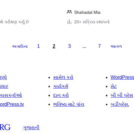
Shahadat Mia
ે પરીક્ષણ કર્યું છે
20+ સક્રિય સ્થાપનો
1
2
3
7
અગાઉના
…
આગળ
ાણો
સામેલ કરો
WordPres
ધાર
કાર્યકર્મ
મેટ
િકાસકર્તાઓ
દાન કરો
બી બી પ્રેસ
ordPress.tv
ભવિષ્ય માટે પાંચ
બડીપ્રેસ.
ગુજરાતી