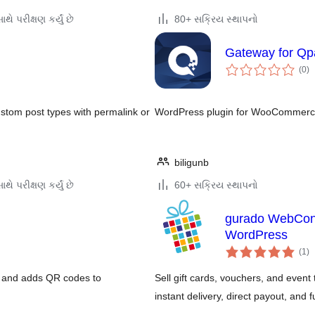
થે પરીક્ષણ કર્યું છે
80+ સક્રિય સ્થાપનો
Gateway for Q
કુ
(0
)
રેટ
stom post types with permalink or
WordPress plugin for WooCommerc
biligunb
થે પરીક્ષણ કર્યું છે
60+ સક્રિય સ્થાપનો
gurado WebConn
WordPress
કુ
(1
)
રેટ
e and adds QR codes to
Sell gift cards, vouchers, and event
instant delivery, direct payout, and f