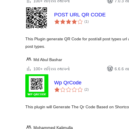
100+ સક્રિય સ્થાપનો
7.0.3 સાથ
POST URL QR CODE
કુલ
(1
)
રેટિંગ્સ
This Plugin generate QR Code for post/all post types url
post types.
Md Abul Bashar
100+ સક્રિય સ્થાપનો
6.6.6 સાથ
Wp QrCode
કુલ
(2
)
રેટિંગ્સ
This plugin will Generate The Qr Code Based on Shortco
Mohammed Kalimulla