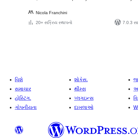
Nicola Franchini
20+ સક્રિય સ્થાપનો
7.0.3 સાથ
પોસ્ટ
પૃષ્ઠ
ક્રમાંકન
વિશે
શોકેસ.
જ
સમાચાર
થીમ્સ
આ
હોસ્ટિંગ.
પ્લગઇન્સ
વ
ગોપનીયતા
દાખલાઓ
W