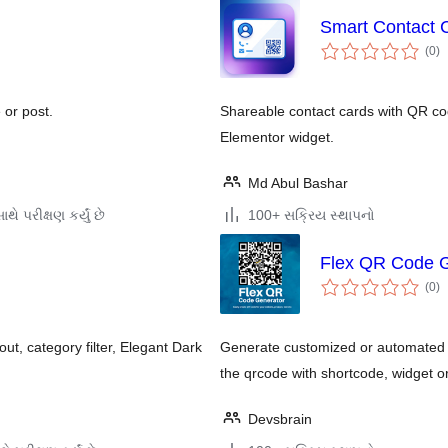
Smart Contact 
કુ
(0
)
રેટ
 or post.
Shareable contact cards with QR co
Elementor widget.
Md Abul Bashar
થે પરીક્ષણ કર્યું છે
100+ સક્રિય સ્થાપનો
Flex QR Code G
કુ
(0
)
રેટ
t, category filter, Elegant Dark
Generate customized or automated 
the qrcode with shortcode, widget or
Devsbrain