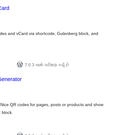
Card
લ
િંગ્સ
des and vCard via shortcode, Gutenberg block, and
7.0.3 સાથે પરીક્ષણ કર્યું છે
enerator
લ
િંગ્સ
Nice QR codes for pages, posts or products and show
 block.