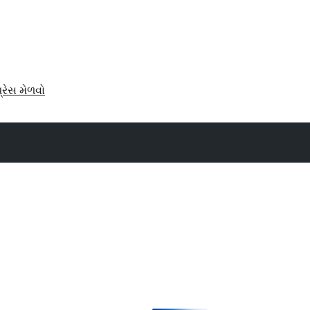
પ્રેસ મેળવો