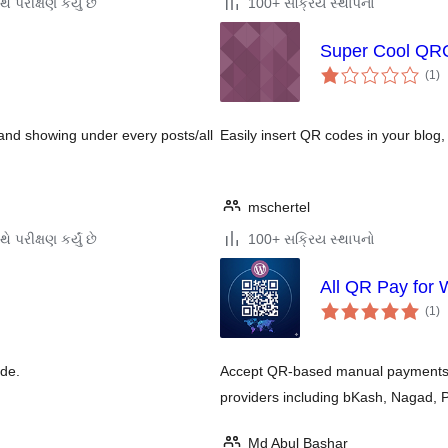
ે પરીક્ષણ કર્યું છે
100+ સક્રિય સ્થાપનો
Super Cool QR
કુ
(1
)
રેટ
 and showing under every posts/all
Easily insert QR codes in your blog,
mschertel
ે પરીક્ષણ કર્યું છે
100+ સક્રિય સ્થાપનો
All QR Pay fo
કુ
(1
)
રેટ
de.
Accept QR-based manual payments 
providers including bKash, Nagad, 
Md Abul Bashar