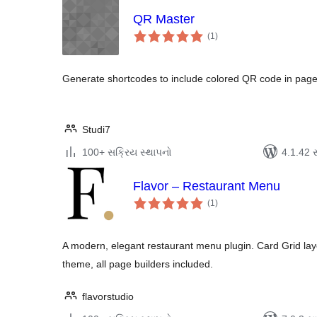
QR Master
કુલ
(1
)
રેટિંગ્સ
Generate shortcodes to include colored QR code in page
Studi7
100+ સક્રિય સ્થાપનો
4.1.42 સા
Flavor – Restaurant Menu
કુલ
(1
)
રેટિંગ્સ
A modern, elegant restaurant menu plugin. Card Grid layou
theme, all page builders included.
flavorstudio