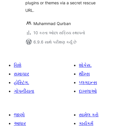
plugins or themes via a secret rescue
URL.
Muhammad Qurban
10 કરતા ઓછા સક્રિય સ્થાપનો
6.9.6 સાથે પરીક્ષણ કર્યું છે
વિશે
શોકેસ.
સમાચાર
થીમ્સ
હોસ્ટિંગ.
પ્લગઇન્સ
ગોપનીયતા
દાખલાઓ
જાણો
સામેલ કરો
આધાર
કાર્યકર્મ