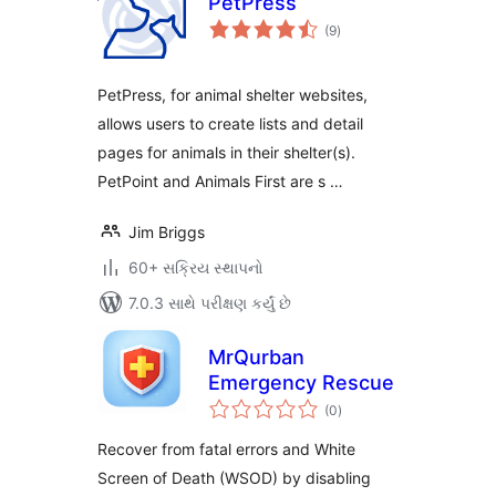
PetPress
કુલ
(9
)
રેટિંગ્સ
PetPress, for animal shelter websites,
allows users to create lists and detail
pages for animals in their shelter(s).
PetPoint and Animals First are s …
Jim Briggs
60+ સક્રિય સ્થાપનો
7.0.3 સાથે પરીક્ષણ કર્યું છે
MrQurban
Emergency Rescue
કુલ
(0
)
રેટિંગ્સ
Recover from fatal errors and White
Screen of Death (WSOD) by disabling