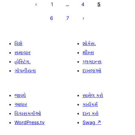
પૃષ્ઠ
1
4
5
…
ક્રમાંકન
6
7
વિશે
શોકેસ.
સમાચાર
થીમ્સ
હોસ્ટિંગ.
પ્લગઇન્સ
ગોપનીયતા
દાખલાઓ
જાણો
સામેલ કરો
આધાર
કાર્યકર્મ
વિકાસકર્તાઓ
દાન કરો
WordPress.tv
Swag
↗