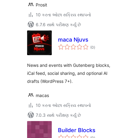
Prosit
10 કરતા ઓછા સક્રિય સ્થાપનો
6.7.6 સાથે પરીક્ષણ કર્યું છે
maca Njuvs
કુલ
(0
)
રેટિંગ્સ
News and events with Gutenberg blocks,
iCal feed, social sharing, and optional AI
drafts (WordPress 7+).
macas
10 કરતા ઓછા સક્રિય સ્થાપનો
7.0.3 સાથે પરીક્ષણ કર્યું છે
Builder Blocks
કુલ
(0
)