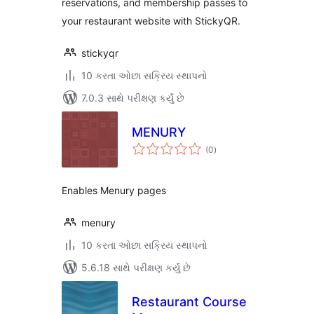
reservations, and membership passes to
your restaurant website with StickyQR.
stickyqr
10 કરતા ઓછા સક્રિય સ્થાપનો
7.0.3 સાથે પરીક્ષણ કર્યું છે
MENURY
કુલ
(0
)
રેટિંગ્સ
Enables Menury pages
menury
10 કરતા ઓછા સક્રિય સ્થાપનો
5.6.18 સાથે પરીક્ષણ કર્યું છે
Restaurant Course