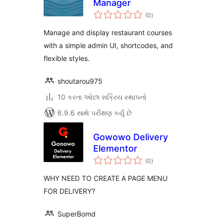
Manager
કુલ
(0
)
રેટિંગ્સ
Manage and display restaurant courses
with a simple admin UI, shortcodes, and
flexible styles.
shoutarou975
10 કરતા ઓછા સક્રિય સ્થાપનો
6.9.6 સાથે પરીક્ષણ કર્યું છે
Gowowo Delivery
Elementor
કુલ
(0
)
રેટિંગ્સ
WHY NEED TO CREATE A PAGE MENU
FOR DELIVERY?
SuperBomd