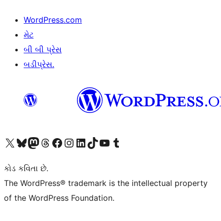
WordPress.com
મેટ
બી બી પ્રેસ
બડીપ્રેસ.
અમારા X (અગાઉ ટ્વિટર) એકાઉન્ટની મુલાકાત લો
અમારા Bluesky એકાઉન્ટની મુલાકાત લો
અમારા માસ્ટોડોન એકાઉન્ટની મુલાકાત લો
અમારા Threads એકાઉન્ટની મુલાકાત લો
અમારા ફેસબુક પેજની મુલાકાત લો
અમારા ઇન્સ્ટાગ્રામ એકાઉન્ટની મુલાકાત લો
અમારા LinkedIn એકાઉન્ટની મુલાકાત લો
અમારા TikTok એકાઉન્ટની મુલાકાત લો
અમારી YouTube ચેનલની મુલાકાત લો
અમારા Tumblr એકાઉન્ટની મુલાકાત લો
કોડ કવિતા છે.
The WordPress® trademark is the intellectual property
of the WordPress Foundation.