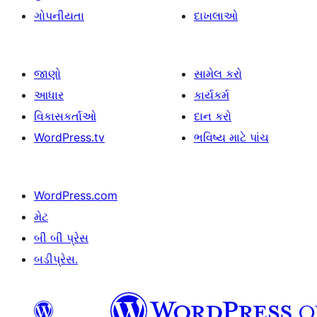
ગોપનીયતા
દાખલાઓ
જાણો
સામેલ કરો
આધાર
કાર્યકર્મ
વિકાસકર્તાઓ
દાન કરો
WordPress.tv
ભવિષ્ય માટે પાંચ
WordPress.com
મેટ
બી બી પ્રેસ
બડીપ્રેસ.