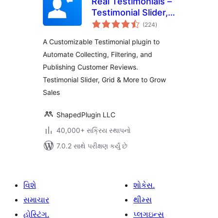
Real Testimonials –
Testimonial Slider,
કુલ
Collect Customer
(224
)
રેટિંગ્સ
Reviews and Video
A Customizable Testimonial plugin to
Testimonials
Automate Collecting, Filtering, and
Publishing Customer Reviews.
Testimonial Slider, Grid & More to Grow
Sales
ShapedPlugin LLC
40,000+ સક્રિય સ્થાપનો
7.0.2 સાથે પરીક્ષણ કર્યું છે
વિશે
શોકેસ.
સમાચાર
થીમ્સ
હોસ્ટિંગ.
પ્લગઇન્સ