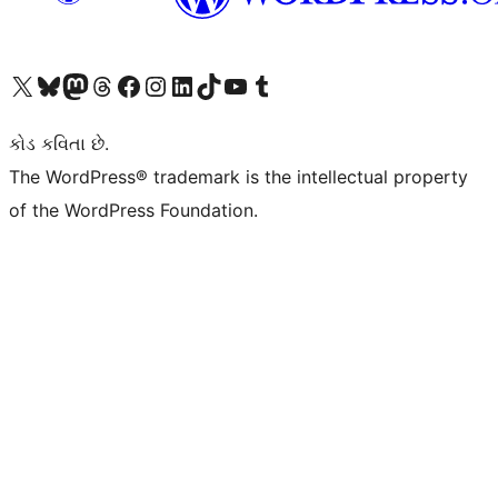
અમારા X (અગાઉ ટ્વિટર) એકાઉન્ટની મુલાકાત લો
અમારા Bluesky એકાઉન્ટની મુલાકાત લો
અમારા માસ્ટોડોન એકાઉન્ટની મુલાકાત લો
અમારા Threads એકાઉન્ટની મુલાકાત લો
અમારા ફેસબુક પેજની મુલાકાત લો
અમારા ઇન્સ્ટાગ્રામ એકાઉન્ટની મુલાકાત લો
અમારા LinkedIn એકાઉન્ટની મુલાકાત લો
અમારા TikTok એકાઉન્ટની મુલાકાત લો
અમારી YouTube ચેનલની મુલાકાત લો
અમારા Tumblr એકાઉન્ટની મુલાકાત લો
કોડ કવિતા છે.
The WordPress® trademark is the intellectual property
of the WordPress Foundation.