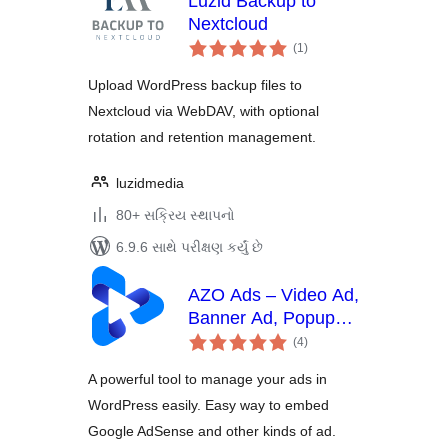
Luzid Backup to
Nextcloud
કુલ
(1
)
રેટિંગ્સ
Upload WordPress backup files to
Nextcloud via WebDAV, with optional
rotation and retention management.
luzidmedia
80+ સક્રિય સ્થાપનો
6.9.6 સાથે પરીક્ષણ કર્યું છે
AZO Ads – Video Ad,
Banner Ad, Popup
કુલ
Ad, AdSense Ad &
(4
)
રેટિંગ્સ
much more
A powerful tool to manage your ads in
WordPress easily. Easy way to embed
Google AdSense and other kinds of ad.