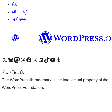
મેટ
બી બી પ્રેસ
બડીપ્રેસ.
અમારા X (અગાઉ ટ્વિટર) એકાઉન્ટની મુલાકાત લો
અમારા Bluesky એકાઉન્ટની મુલાકાત લો
અમારા માસ્ટોડોન એકાઉન્ટની મુલાકાત લો
અમારા Threads એકાઉન્ટની મુલાકાત લો
અમારા ફેસબુક પેજની મુલાકાત લો
અમારા ઇન્સ્ટાગ્રામ એકાઉન્ટની મુલાકાત લો
અમારા LinkedIn એકાઉન્ટની મુલાકાત લો
અમારા TikTok એકાઉન્ટની મુલાકાત લો
અમારી YouTube ચેનલની મુલાકાત લો
અમારા Tumblr એકાઉન્ટની મુલાકાત લો
કોડ કવિતા છે.
The WordPress® trademark is the intellectual property of the
WordPress Foundation.