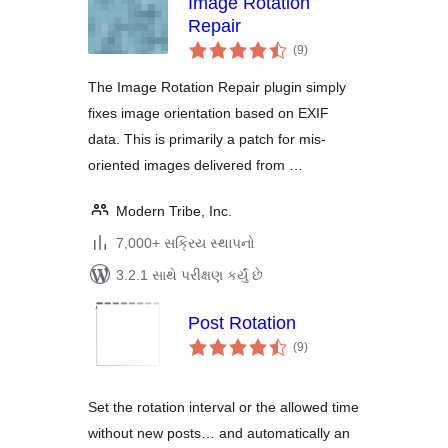
Image Rotation
Repair
કુલ
(9
)
રેટિંગ્સ
The Image Rotation Repair plugin simply
fixes image orientation based on EXIF
data. This is primarily a patch for mis-
oriented images delivered from …
Modern Tribe, Inc.
7,000+ સક્રિય સ્થાપનો
3.2.1 સાથે પરીક્ષણ કર્યું છે
Post Rotation
કુલ
(9
)
રેટિંગ્સ
Set the rotation interval or the allowed time
without new posts… and automatically an