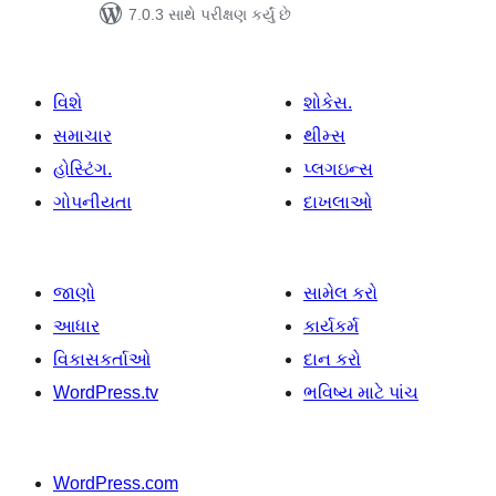
7.0.3 સાથે પરીક્ષણ કર્યું છે
વિશે
શોકેસ.
સમાચાર
થીમ્સ
હોસ્ટિંગ.
પ્લગઇન્સ
ગોપનીયતા
દાખલાઓ
જાણો
સામેલ કરો
આધાર
કાર્યકર્મ
વિકાસકર્તાઓ
દાન કરો
WordPress.tv
ભવિષ્ય માટે પાંચ
WordPress.com