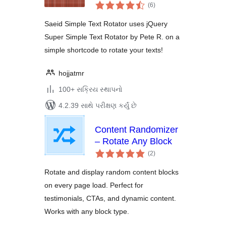
કુલ
(6
)
રેટિંગ્સ
Saeid Simple Text Rotator uses jQuery
Super Simple Text Rotator by Pete R. on a
simple shortcode to rotate your texts!
hojjatmr
100+ સક્રિય સ્થાપનો
4.2.39 સાથે પરીક્ષણ કર્યું છે
Content Randomizer
– Rotate Any Block
કુલ
(2
)
રેટિંગ્સ
Rotate and display random content blocks
on every page load. Perfect for
testimonials, CTAs, and dynamic content.
Works with any block type.