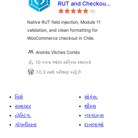
RUT and Checkout
કુલ
Validation
(1
)
રેટિંગ્સ
Native RUT field injection, Module 11
validation, and clean formatting for
WooCommerce checkout in Chile.
Andrés Vilches Cortés
10 કરતા ઓછા સક્રિય સ્થાપનો
7.0.3 સાથે પરીક્ષણ કર્યું છે
વિશે
શોકેસ.
સમાચાર
થીમ્સ
હોસ્ટિંગ.
પ્લગઇન્સ
ગોપનીયતા
દાખલાઓ