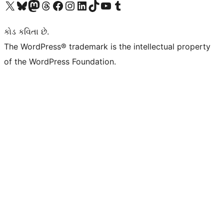
અમારા X (અગાઉ ટ્વિટર) એકાઉન્ટની મુલાકાત લો
અમારા Bluesky એકાઉન્ટની મુલાકાત લો
અમારા માસ્ટોડોન એકાઉન્ટની મુલાકાત લો
અમારા Threads એકાઉન્ટની મુલાકાત લો
અમારા ફેસબુક પેજની મુલાકાત લો
અમારા ઇન્સ્ટાગ્રામ એકાઉન્ટની મુલાકાત લો
અમારા LinkedIn એકાઉન્ટની મુલાકાત લો
અમારા TikTok એકાઉન્ટની મુલાકાત લો
અમારી YouTube ચેનલની મુલાકાત લો
અમારા Tumblr એકાઉન્ટની મુલાકાત લો
કોડ કવિતા છે.
The WordPress® trademark is the intellectual property
of the WordPress Foundation.