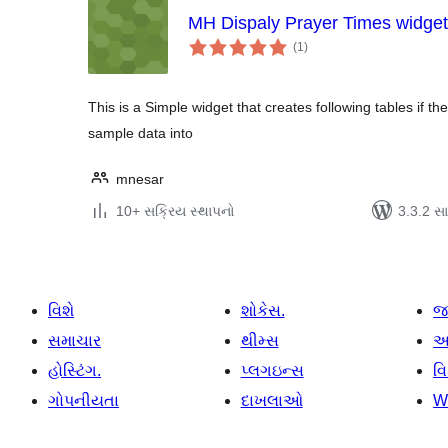
MH Dispaly Prayer Times widget
કુલ
(1
)
રેટિંગ્સ
This is a Simple widget that creates following tables if th
sample data into
mnesar
10+ સક્રિય સ્થાપનો
3.3.2 સાથ
વિશે
શોકેસ.
જ
સમાચાર
થીમ્સ
આ
હોસ્ટિંગ.
પ્લગઇન્સ
વ
ગોપનીયતા
દાખલાઓ
W