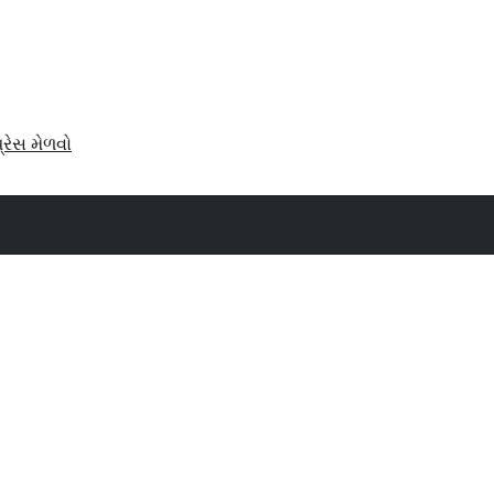
પ્રેસ મેળવો