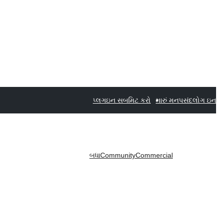
પ્લગઇન સબમિટ કરો
મારું મનપસંદ
લોગ ઇન
બધા
Community
Commercial