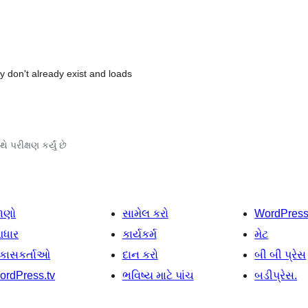
ey don't already exist and loads
ે પરીક્ષણ કર્યું છે
ાણો
સામેલ કરો
WordPres
ધાર
કાર્યકર્મ
મેટ
િકાસકર્તાઓ
દાન કરો
બી બી પ્રેસ
ordPress.tv
ભવિષ્ય માટે પાંચ
બડીપ્રેસ.