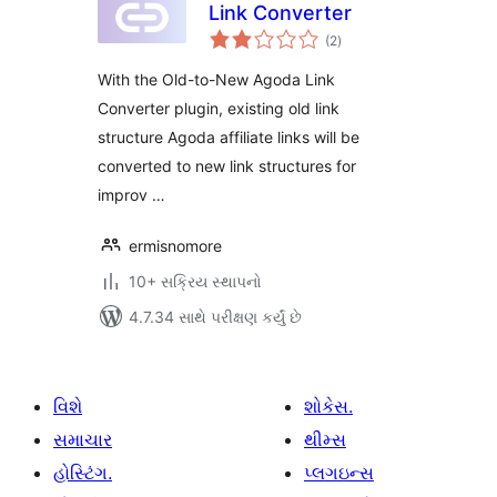
Link Converter
કુલ
(2
)
રેટિંગ્સ
With the Old-to-New Agoda Link
Converter plugin, existing old link
structure Agoda affiliate links will be
converted to new link structures for
improv …
ermisnomore
10+ સક્રિય સ્થાપનો
4.7.34 સાથે પરીક્ષણ કર્યું છે
વિશે
શોકેસ.
સમાચાર
થીમ્સ
હોસ્ટિંગ.
પ્લગઇન્સ