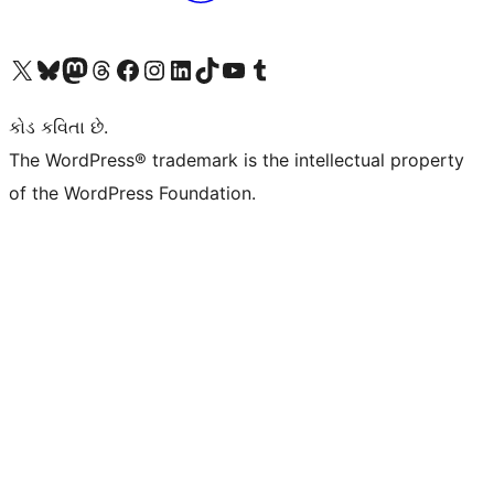
અમારા X (અગાઉ ટ્વિટર) એકાઉન્ટની મુલાકાત લો
અમારા Bluesky એકાઉન્ટની મુલાકાત લો
અમારા માસ્ટોડોન એકાઉન્ટની મુલાકાત લો
અમારા Threads એકાઉન્ટની મુલાકાત લો
અમારા ફેસબુક પેજની મુલાકાત લો
અમારા ઇન્સ્ટાગ્રામ એકાઉન્ટની મુલાકાત લો
અમારા LinkedIn એકાઉન્ટની મુલાકાત લો
અમારા TikTok એકાઉન્ટની મુલાકાત લો
અમારી YouTube ચેનલની મુલાકાત લો
અમારા Tumblr એકાઉન્ટની મુલાકાત લો
કોડ કવિતા છે.
The WordPress® trademark is the intellectual property
of the WordPress Foundation.