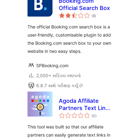
Booking.com
Official Search Box
કુલ
(8
)
રેટિંગ્સ
The official Booking.com search box is a
user-friendly, customisable plugin to add
the Booking.com search box to your own
website in two easy steps.
SPBooking.com
2,000+ સક્રિય સ્થાપનો
6.8.7 સાથે પરીક્ષણ કર્યું છે
Agoda Affiliate
Partners Text Link
કુલ
Generator
(0
)
રેટિંગ્સ
This tool was built so that our affiliate
partners can easily generate text links in