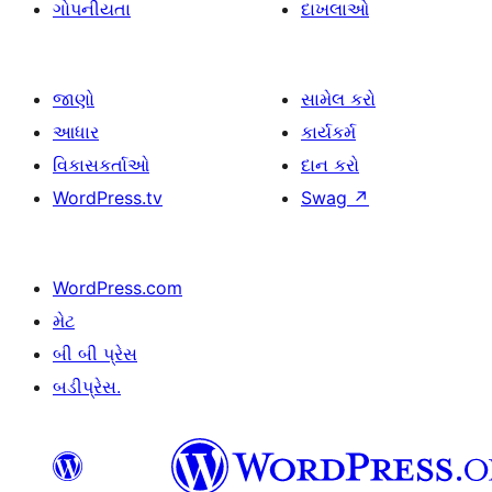
ગોપનીયતા
દાખલાઓ
જાણો
સામેલ કરો
આધાર
કાર્યકર્મ
વિકાસકર્તાઓ
દાન કરો
WordPress.tv
Swag
↗
WordPress.com
મેટ
બી બી પ્રેસ
બડીપ્રેસ.