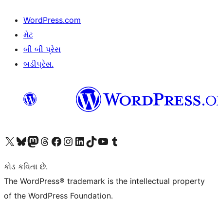
WordPress.com
મેટ
બી બી પ્રેસ
બડીપ્રેસ.
અમારા X (અગાઉ ટ્વિટર) એકાઉન્ટની મુલાકાત લો
અમારા Bluesky એકાઉન્ટની મુલાકાત લો
અમારા માસ્ટોડોન એકાઉન્ટની મુલાકાત લો
અમારા Threads એકાઉન્ટની મુલાકાત લો
અમારા ફેસબુક પેજની મુલાકાત લો
અમારા ઇન્સ્ટાગ્રામ એકાઉન્ટની મુલાકાત લો
અમારા LinkedIn એકાઉન્ટની મુલાકાત લો
અમારા TikTok એકાઉન્ટની મુલાકાત લો
અમારી YouTube ચેનલની મુલાકાત લો
અમારા Tumblr એકાઉન્ટની મુલાકાત લો
કોડ કવિતા છે.
The WordPress® trademark is the intellectual property
of the WordPress Foundation.