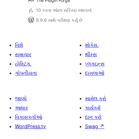
The Plugin Forge
10 કરતા ઓછા સક્રિય સ્થાપનો
6.9.6 સાથે પરીક્ષણ કર્યું છે
વિશે
શોકેસ.
સમાચાર
થીમ્સ
હોસ્ટિંગ.
પ્લગઇન્સ
ગોપનીયતા
દાખલાઓ
જાણો
સામેલ કરો
આધાર
કાર્યકર્મ
વિકાસકર્તાઓ
દાન કરો
WordPress.tv
Swag
↗