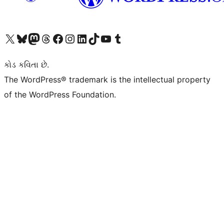
અમારા X (અગાઉ ટ્વિટર) એકાઉન્ટની મુલાકાત લો
અમારા Bluesky એકાઉન્ટની મુલાકાત લો
અમારા માસ્ટોડોન એકાઉન્ટની મુલાકાત લો
અમારા Threads એકાઉન્ટની મુલાકાત લો
અમારા ફેસબુક પેજની મુલાકાત લો
અમારા ઇન્સ્ટાગ્રામ એકાઉન્ટની મુલાકાત લો
અમારા LinkedIn એકાઉન્ટની મુલાકાત લો
અમારા TikTok એકાઉન્ટની મુલાકાત લો
અમારી YouTube ચેનલની મુલાકાત લો
અમારા Tumblr એકાઉન્ટની મુલાકાત લો
કોડ કવિતા છે.
The WordPress® trademark is the intellectual property
of the WordPress Foundation.