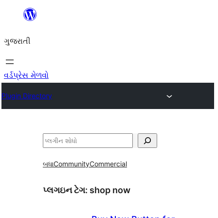
કંટેન્ટ(લખાણ)
પર
ગુજરાતી
જાઓ
વર્ડપ્રેસ મેળવો
Plugin Directory
શોધો
બધા
Community
Commercial
પ્લગઇન ટેગ:
shop now