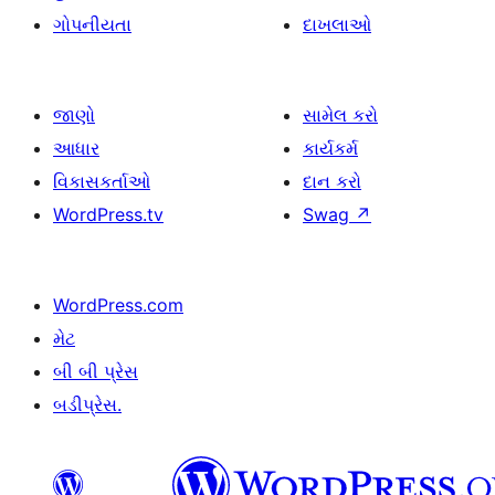
ગોપનીયતા
દાખલાઓ
જાણો
સામેલ કરો
આધાર
કાર્યકર્મ
વિકાસકર્તાઓ
દાન કરો
WordPress.tv
Swag
↗
WordPress.com
મેટ
બી બી પ્રેસ
બડીપ્રેસ.