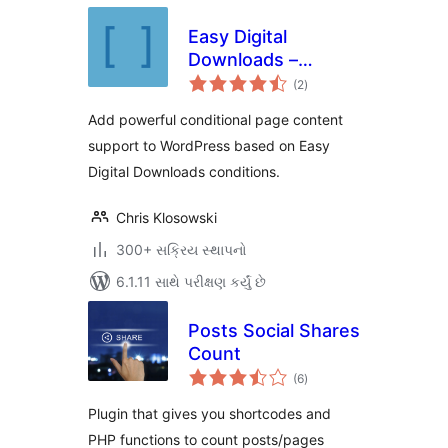
Easy Digital
Downloads –
કુલ
Additional
(2
)
રેટિંગ્સ
Shortcodes
Add powerful conditional page content
support to WordPress based on Easy
Digital Downloads conditions.
Chris Klosowski
300+ સક્રિય સ્થાપનો
6.1.11 સાથે પરીક્ષણ કર્યું છે
Posts Social Shares
Count
કુલ
(6
)
રેટિંગ્સ
Plugin that gives you shortcodes and
PHP functions to count posts/pages