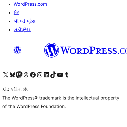
WordPress.com
મેટ
બી બી પ્રેસ
બડીપ્રેસ.
અમારા X (અગાઉ ટ્વિટર) એકાઉન્ટની મુલાકાત લો
અમારા Bluesky એકાઉન્ટની મુલાકાત લો
અમારા માસ્ટોડોન એકાઉન્ટની મુલાકાત લો
અમારા Threads એકાઉન્ટની મુલાકાત લો
અમારા ફેસબુક પેજની મુલાકાત લો
અમારા ઇન્સ્ટાગ્રામ એકાઉન્ટની મુલાકાત લો
અમારા LinkedIn એકાઉન્ટની મુલાકાત લો
અમારા TikTok એકાઉન્ટની મુલાકાત લો
અમારી YouTube ચેનલની મુલાકાત લો
અમારા Tumblr એકાઉન્ટની મુલાકાત લો
કોડ કવિતા છે.
The WordPress® trademark is the intellectual property
of the WordPress Foundation.