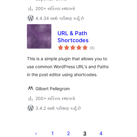
200+ સક્રિય સ્થાપનો
4.4.34 સાથે પરીક્ષણ કર્યું છે
URL & Path
Shortcodes
કુલ
(3
)
રેટિંગ્સ
This is a simple plugin that allows you to
use common WordPress URL's and Paths
in the post editor using shortcodes.
Gilbert Pellegrom
200+ સક્રિય સ્થાપનો
3.4.2 સાથે પરીક્ષણ કર્યું છે
પોસ્ટ
પૃષ્ઠ
1
2
3
4