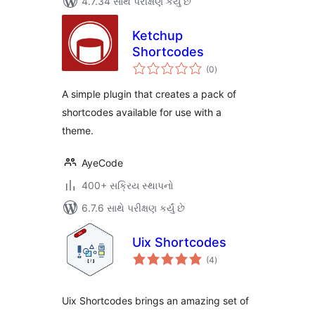
4.7.34 સાથે પરીક્ષણ કર્યું છે
Ketchup
Shortcodes
કુલ
(0
)
રેટિંગ્સ
A simple plugin that creates a pack of
shortcodes available for use with a
theme.
AyeCode
400+ સક્રિય સ્થાપનો
6.7.6 સાથે પરીક્ષણ કર્યું છે
Uix Shortcodes
કુલ
(4
)
રેટિંગ્સ
Uix Shortcodes brings an amazing set of