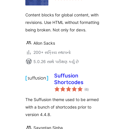
Content blocks for global content, with
revisions. Use HTML without formatting
being broken. Not only for devs.
Allon Sacks
200+ સક્રિય સ્થાપનો
5.0.26 સાથે પરીક્ષણ કર્યું છે
Suffusion
Shortcodes
કુલ
(6
)
રેટિંગ્સ
The Suffusion theme used to be armed
with a bunch of shortcodes prior to
version 4.4.8.
Sayontan Sinha