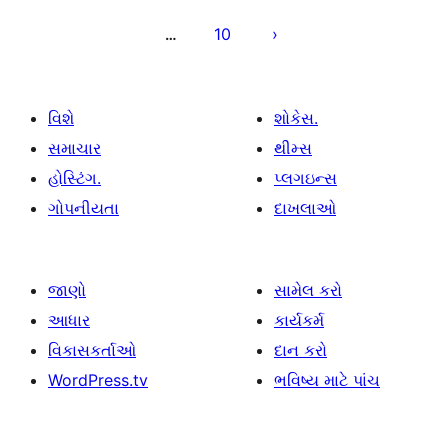
ક્રમાંકન
10
…
વિશે
શોકેસ.
સમાચાર
થીમ્સ
હોસ્ટિંગ.
પ્લગઇન્સ
ગોપનીયતા
દાખલાઓ
જાણો
સામેલ કરો
આધાર
કાર્યકર્મ
વિકાસકર્તાઓ
દાન કરો
WordPress.tv
ભવિષ્ય માટે પાંચ