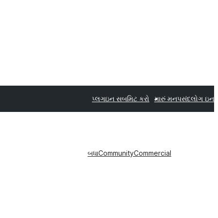
પ્લગઇન સબમિટ કરો
મારું મનપસંદ
લોગ ઇન
બધા
Community
Commercial