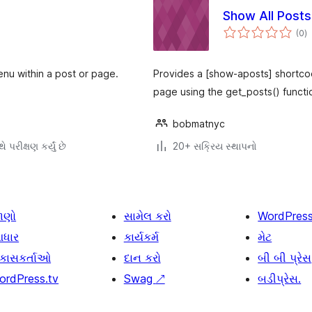
Show All Post
કુ
(0
)
રેટ
nu within a post or page.
Provides a [show-aposts] shortcod
page using the get_posts() functi
bobmatnyc
ે પરીક્ષણ કર્યું છે
20+ સક્રિય સ્થાપનો
ાણો
સામેલ કરો
WordPres
ધાર
કાર્યકર્મ
મેટ
િકાસકર્તાઓ
દાન કરો
બી બી પ્રેસ
ordPress.tv
Swag
↗
બડીપ્રેસ.