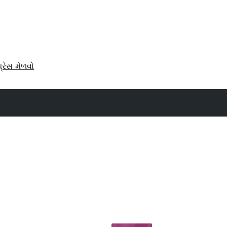
પ્રેસ મેળવો