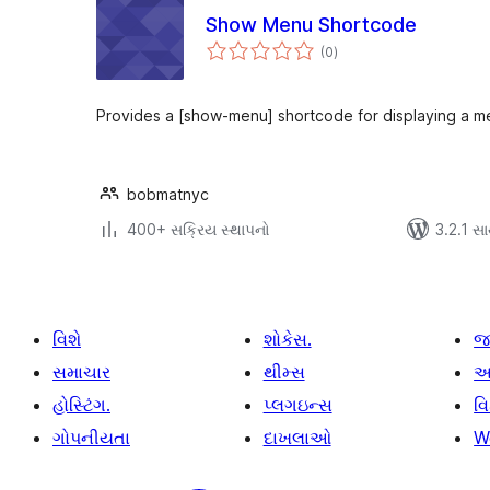
Show Menu Shortcode
કુલ
(0
)
રેટિંગ્સ
Provides a [show-menu] shortcode for displaying a me
bobmatnyc
400+ સક્રિય સ્થાપનો
3.2.1 સાથ
વિશે
શોકેસ.
જ
સમાચાર
થીમ્સ
આ
હોસ્ટિંગ.
પ્લગઇન્સ
વ
ગોપનીયતા
દાખલાઓ
W