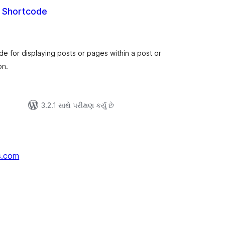
s Shortcode
લ
િંગ્સ
e for displaying posts or pages within a post or
on.
3.2.1 સાથે પરીક્ષણ કર્યું છે
s.com