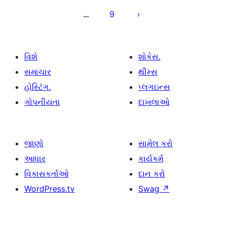
ક્રમાંકન
9
…
વિશે
શોકેસ.
સમાચાર
થીમ્સ
હોસ્ટિંગ.
પ્લગઇન્સ
ગોપનીયતા
દાખલાઓ
જાણો
સામેલ કરો
આધાર
કાર્યકર્મ
વિકાસકર્તાઓ
દાન કરો
WordPress.tv
Swag
↗