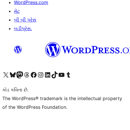
WordPress.com
મેટ
બી બી પ્રેસ
બડીપ્રેસ.
અમારા X (અગાઉ ટ્વિટર) એકાઉન્ટની મુલાકાત લો
અમારા Bluesky એકાઉન્ટની મુલાકાત લો
અમારા માસ્ટોડોન એકાઉન્ટની મુલાકાત લો
અમારા Threads એકાઉન્ટની મુલાકાત લો
અમારા ફેસબુક પેજની મુલાકાત લો
અમારા ઇન્સ્ટાગ્રામ એકાઉન્ટની મુલાકાત લો
અમારા LinkedIn એકાઉન્ટની મુલાકાત લો
અમારા TikTok એકાઉન્ટની મુલાકાત લો
અમારી YouTube ચેનલની મુલાકાત લો
અમારા Tumblr એકાઉન્ટની મુલાકાત લો
કોડ કવિતા છે.
The WordPress® trademark is the intellectual property
of the WordPress Foundation.