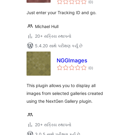
(0
)
રેટિંગ્સ
Just enter your Tracking ID and go.
Michael Hull
20+ સક્રિય સ્થાપનો
5.4.20 સાથે પરીક્ષણ કર્યું છે
NGGImages
કુલ
(0
)
રેટિંગ્સ
This plugin allows you to display all
images from selected galleries created
using the NextGen Gallery plugin.
20+ સક્રિય સ્થાપનો
3.0.5 સાથે પરીક્ષણ કર્યું છે