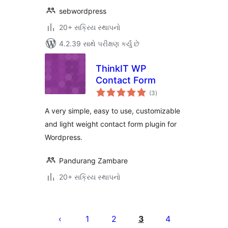
sebwordpress
20+ સક્રિય સ્થાપનો
4.2.39 સાથે પરીક્ષણ કર્યું છે
ThinkIT WP
Contact Form
કુલ
(3
)
રેટિંગ્સ
A very simple, easy to use, customizable
and light weight contact form plugin for
Wordpress.
Pandurang Zambare
20+ સક્રિય સ્થાપનો
પોસ્ટ
પૃષ્ઠ
1
2
3
4