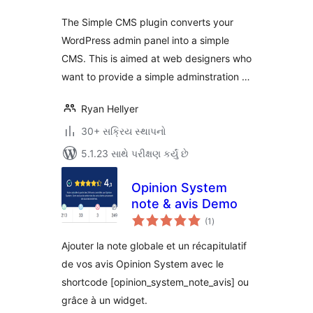
The Simple CMS plugin converts your
WordPress admin panel into a simple
CMS. This is aimed at web designers who
want to provide a simple adminstration …
Ryan Hellyer
30+ સક્રિય સ્થાપનો
5.1.23 સાથે પરીક્ષણ કર્યું છે
Opinion System
note & avis Demo
કુલ
(1
)
રેટિંગ્સ
Ajouter la note globale et un récapitulatif
de vos avis Opinion System avec le
shortcode [opinion_system_note_avis] ou
grâce à un widget.