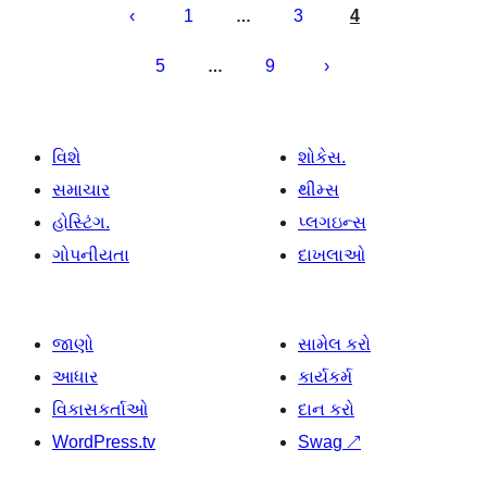
પૃષ્ઠ
1
3
4
…
ક્રમાંકન
5
9
…
વિશે
શોકેસ.
સમાચાર
થીમ્સ
હોસ્ટિંગ.
પ્લગઇન્સ
ગોપનીયતા
દાખલાઓ
જાણો
સામેલ કરો
આધાર
કાર્યકર્મ
વિકાસકર્તાઓ
દાન કરો
WordPress.tv
Swag
↗