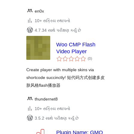
en0x
10+ સક્રિય સ્થાપનો
4.7.34 સાથે પરીક્ષણ કર્યું છે
Woo CMP Flash
Video Player
કુલ
(0
)
રેટિંગ્સ
Create player with multiple skins via
shortcode succinctly! 短代码方式创建多皮
肤风格flash播放器
thundernet8
10+ સક્રિય સ્થાપનો
3.5.2 સાથે પરીક્ષણ કર્યું છે
Plugin Name: GMO