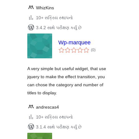
WhizKins
10+ સક્રિય સ્થાપનો
3.4.2 સાથે પરીક્ષણ કર્યું છે
Wp-marquee
કુલ
(0
)
રેટિંગ્સ
A very simple but useful widget, that use
jquery to make the effect transition, you
can chose the category and number of
titles to display.
andrescas4
10+ સક્રિય સ્થાપનો
3.1.4 સાથે પરીક્ષણ કર્યું છે