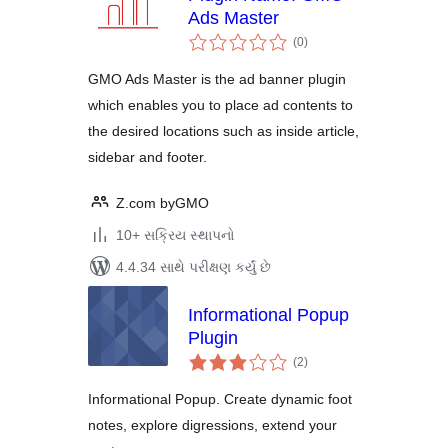
Ads Master
કુલ
(0
)
રેટિંગ્સ
GMO Ads Master is the ad banner plugin
which enables you to place ad contents to
the desired locations such as inside article,
sidebar and footer.
Z.com byGMO
10+ સક્રિય સ્થાપનો
4.4.34 સાથે પરીક્ષણ કર્યું છે
Informational Popup
Plugin
કુલ
(2
)
રેટિંગ્સ
Informational Popup. Create dynamic foot
notes, explore digressions, extend your