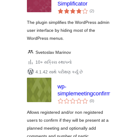
Simplificator
કુલ
(2
)
રેટિંગ્સ
The plugin simplifies the WordPress admin
user interface by hiding most of the
WordPress menus.
Svetoslav Marinov
10+ સક્રિય સ્થાપનો
4.1.42 સાથે પરીક્ષણ કર્યું છે
wp-
simplemeetingconfirmation
કુલ
(0
)
રેટિંગ્સ
Allows registered and/or non registered
users to confirm if they will be present at a
planned meeting and optionally add
comments and number of partic …