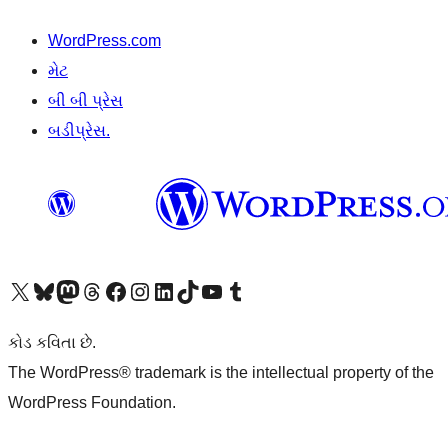
WordPress.com
મેટ
બી બી પ્રેસ
બડીપ્રેસ.
અમારા X (અગાઉ ટ્વિટર) એકાઉન્ટની મુલાકાત લો
અમારા Bluesky એકાઉન્ટની મુલાકાત લો
અમારા માસ્ટોડોન એકાઉન્ટની મુલાકાત લો
અમારા Threads એકાઉન્ટની મુલાકાત લો
અમારા ફેસબુક પેજની મુલાકાત લો
અમારા ઇન્સ્ટાગ્રામ એકાઉન્ટની મુલાકાત લો
અમારા LinkedIn એકાઉન્ટની મુલાકાત લો
અમારા TikTok એકાઉન્ટની મુલાકાત લો
અમારી YouTube ચેનલની મુલાકાત લો
અમારા Tumblr એકાઉન્ટની મુલાકાત લો
કોડ કવિતા છે.
The WordPress® trademark is the intellectual property of the
WordPress Foundation.