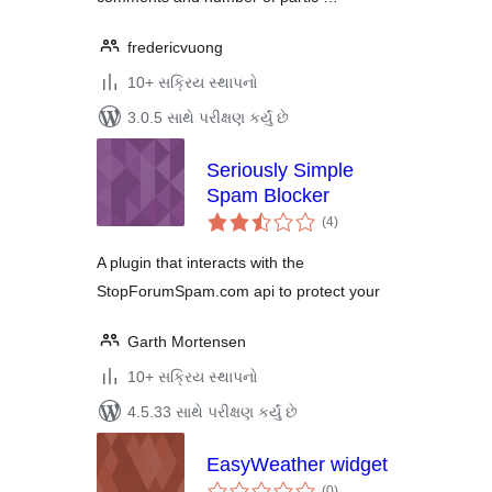
fredericvuong
10+ સક્રિય સ્થાપનો
3.0.5 સાથે પરીક્ષણ કર્યું છે
Seriously Simple
Spam Blocker
કુલ
(4
)
રેટિંગ્સ
A plugin that interacts with the
StopForumSpam.com api to protect your
Garth Mortensen
10+ સક્રિય સ્થાપનો
4.5.33 સાથે પરીક્ષણ કર્યું છે
EasyWeather widget
કુલ
(0
)