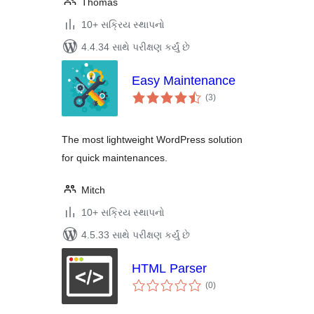
Thomas
10+ સક્રિય સ્થાપનો
4.4.34 સાથે પરીક્ષણ કર્યું છે
Easy Maintenance
કુલ
(3
)
રેટિંગ્સ
The most lightweight WordPress solution
for quick maintenances.
Mitch
10+ સક્રિય સ્થાપનો
4.5.33 સાથે પરીક્ષણ કર્યું છે
HTML Parser
કુલ
(0
)
રેટિંગ્સ