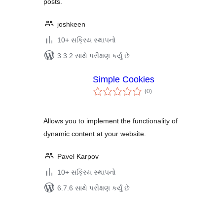
posts.
joshkeen
10+ સક્રિય સ્થાપનો
3.3.2 સાથે પરીક્ષણ કર્યું છે
Simple Cookies
કુલ
(0
)
રેટિંગ્સ
Allows you to implement the functionality of
dynamic content at your website.
Pavel Karpov
10+ સક્રિય સ્થાપનો
6.7.6 સાથે પરીક્ષણ કર્યું છે
પોસ્ટ