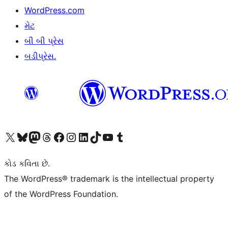
WordPress.com
મેટ
બી બી પ્રેસ
બડીપ્રેસ.
અમારા X (અગાઉ ટ્વિટર) એકાઉન્ટની મુલાકાત લો
અમારા Bluesky એકાઉન્ટની મુલાકાત લો
અમારા માસ્ટોડોન એકાઉન્ટની મુલાકાત લો
અમારા Threads એકાઉન્ટની મુલાકાત લો
અમારા ફેસબુક પેજની મુલાકાત લો
અમારા ઇન્સ્ટાગ્રામ એકાઉન્ટની મુલાકાત લો
અમારા LinkedIn એકાઉન્ટની મુલાકાત લો
અમારા TikTok એકાઉન્ટની મુલાકાત લો
અમારી YouTube ચેનલની મુલાકાત લો
અમારા Tumblr એકાઉન્ટની મુલાકાત લો
કોડ કવિતા છે.
The WordPress® trademark is the intellectual property
of the WordPress Foundation.