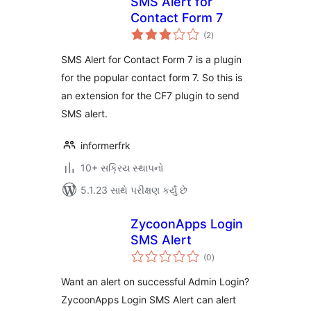
SMS Alert for
Contact Form 7
કુલ
(2
)
રેટિંગ્સ
SMS Alert for Contact Form 7 is a plugin
for the popular contact form 7. So this is
an extension for the CF7 plugin to send
SMS alert.
informerfrk
10+ સક્રિય સ્થાપનો
5.1.23 સાથે પરીક્ષણ કર્યું છે
ZycoonApps Login
SMS Alert
કુલ
(0
)
રેટિંગ્સ
Want an alert on successful Admin Login?
ZycoonApps Login SMS Alert can alert