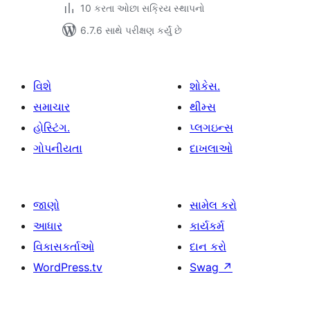
10 કરતા ઓછા સક્રિય સ્થાપનો
6.7.6 સાથે પરીક્ષણ કર્યું છે
વિશે
શોકેસ.
સમાચાર
થીમ્સ
હોસ્ટિંગ.
પ્લગઇન્સ
ગોપનીયતા
દાખલાઓ
જાણો
સામેલ કરો
આધાર
કાર્યકર્મ
વિકાસકર્તાઓ
દાન કરો
WordPress.tv
Swag
↗