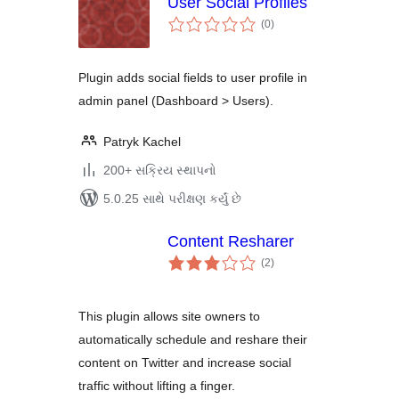
User Social Profiles
કુલ
(0
)
રેટિંગ્સ
Plugin adds social fields to user profile in
admin panel (Dashboard > Users).
Patryk Kachel
200+ સક્રિય સ્થાપનો
5.0.25 સાથે પરીક્ષણ કર્યું છે
Content Resharer
કુલ
(2
)
રેટિંગ્સ
This plugin allows site owners to
automatically schedule and reshare their
content on Twitter and increase social
traffic without lifting a finger.