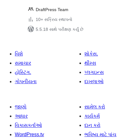
DraftPress Team
10+ સક્રિય સ્થાપનો
5.5.18 સાથે પરીક્ષણ કર્યું છે
વિશે
શોકેસ.
સમાચાર
થીમ્સ
હોસ્ટિંગ.
પ્લગઇન્સ
ગોપનીયતા
દાખલાઓ
જાણો
સામેલ કરો
આધાર
કાર્યકર્મ
વિકાસકર્તાઓ
દાન કરો
WordPress.tv
ભવિષ્ય માટે પાંચ