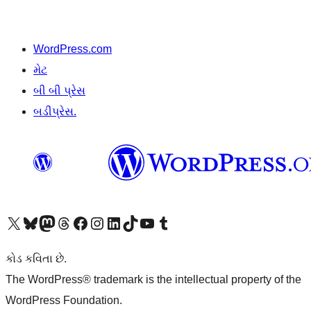
WordPress.com
મેટ
બી બી પ્રેસ
બડીપ્રેસ.
અમારા X (અગાઉ ટ્વિટર) એકાઉન્ટની મુલાકાત લો
અમારા Bluesky એકાઉન્ટની મુલાકાત લો
અમારા માસ્ટોડોન એકાઉન્ટની મુલાકાત લો
અમારા Threads એકાઉન્ટની મુલાકાત લો
અમારા ફેસબુક પેજની મુલાકાત લો
અમારા ઇન્સ્ટાગ્રામ એકાઉન્ટની મુલાકાત લો
અમારા LinkedIn એકાઉન્ટની મુલાકાત લો
અમારા TikTok એકાઉન્ટની મુલાકાત લો
અમારી YouTube ચેનલની મુલાકાત લો
અમારા Tumblr એકાઉન્ટની મુલાકાત લો
કોડ કવિતા છે.
The WordPress® trademark is the intellectual property of the
WordPress Foundation.