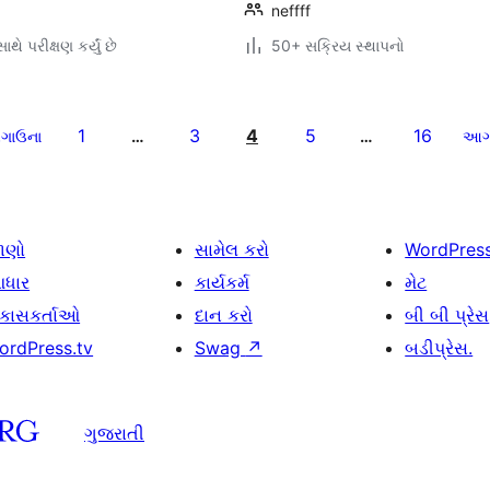
neffff
થે પરીક્ષણ કર્યું છે
50+ સક્રિય સ્થાપનો
1
3
4
5
16
ગાઉના
…
…
આ
ાણો
સામેલ કરો
WordPres
ધાર
કાર્યકર્મ
મેટ
િકાસકર્તાઓ
દાન કરો
બી બી પ્રેસ
ordPress.tv
Swag
↗
બડીપ્રેસ.
ગુજરાતી