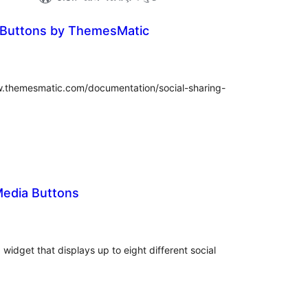
g Buttons by ThemesMatic
લ
િંગ્સ
w.themesmatic.com/documentation/social-sharing-
Media Buttons
લ
િંગ્સ
widget that displays up to eight different social