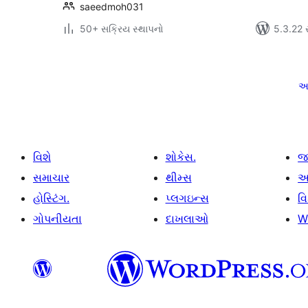
saeedmoh031
50+ સક્રિય સ્થાપનો
5.3.22 સા
પોસ્ટ
પૃષ્ઠ
અ
ક્રમાંકન
વિશે
શોકેસ.
જ
સમાચાર
થીમ્સ
આ
હોસ્ટિંગ.
પ્લગઇન્સ
વ
ગોપનીયતા
દાખલાઓ
W