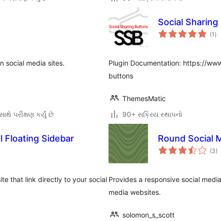
Social Sharin
કુ
(1
)
રેટ
n social media sites.
Plugin Documentation: https://ww
buttons
ThemesMatic
થે પરીક્ષણ કર્યું છે
90+ સક્રિય સ્થાપનો
 Floating Sidebar
Round Social 
કુ
(3
)
રેટ
te that link directly to your social
Provides a responsive social media 
media websites.
solomon_s_scott