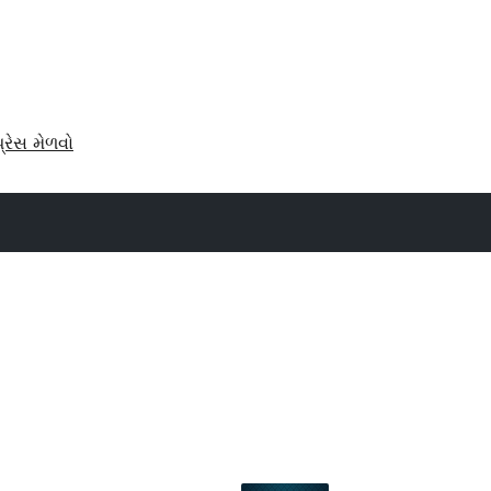
પ્રેસ મેળવો