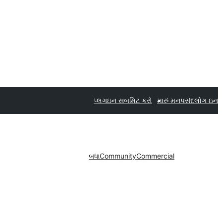
પ્લગઇન સબમિટ કરો
મારું મનપસંદ
લોગ ઇન
બધા
Community
Commercial