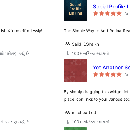
Social Profile 
કુ
(3
)
રેટ
ish X icon effortlessly!
The Simple Way to Add Retina-Read
Sajid K.Shaikh
ે પરીક્ષણ કર્યું છે
100+ સક્રિય સ્થાપનો
Yet Another So
કુ
(3
)
રેટ
By simply dragging this widget int
place icon links to your various soci
mitchbartlett
ે પરીક્ષણ કર્યું છે
100+ સક્રિય સ્થાપનો