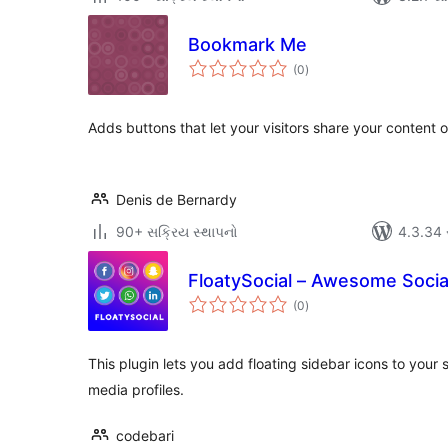
Bookmark Me
કુલ
(0
)
રેટિંગ્સ
Adds buttons that let your visitors share your content o
Denis de Bernardy
90+ સક્રિય સ્થાપનો
4.3.34 સા
FloatySocial – Awesome Social
કુલ
(0
)
રેટિંગ્સ
This plugin lets you add floating sidebar icons to your si
media profiles.
codebari