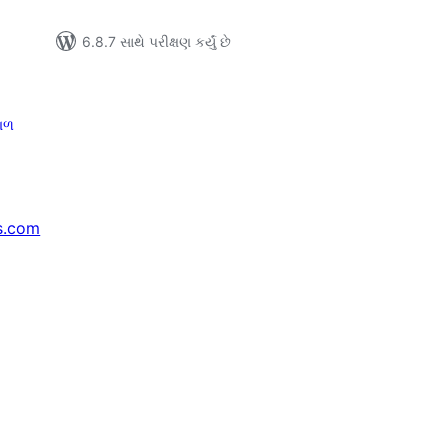
6.8.7 સાથે પરીક્ષણ કર્યું છે
ગળ
s.com