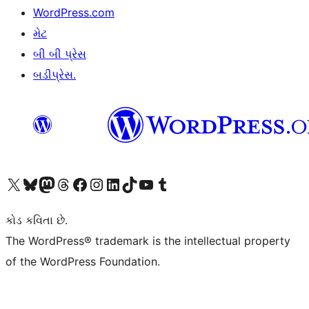
WordPress.com
મેટ
બી બી પ્રેસ
બડીપ્રેસ.
અમારા X (અગાઉ ટ્વિટર) એકાઉન્ટની મુલાકાત લો
અમારા Bluesky એકાઉન્ટની મુલાકાત લો
અમારા માસ્ટોડોન એકાઉન્ટની મુલાકાત લો
અમારા Threads એકાઉન્ટની મુલાકાત લો
અમારા ફેસબુક પેજની મુલાકાત લો
અમારા ઇન્સ્ટાગ્રામ એકાઉન્ટની મુલાકાત લો
અમારા LinkedIn એકાઉન્ટની મુલાકાત લો
અમારા TikTok એકાઉન્ટની મુલાકાત લો
અમારી YouTube ચેનલની મુલાકાત લો
અમારા Tumblr એકાઉન્ટની મુલાકાત લો
કોડ કવિતા છે.
The WordPress® trademark is the intellectual property
of the WordPress Foundation.