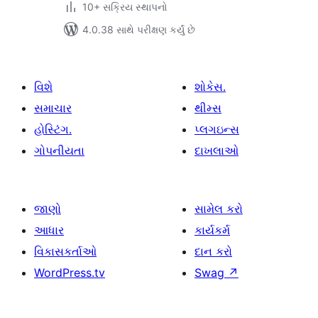
10+ સક્રિય સ્થાપનો
4.0.38 સાથે પરીક્ષણ કર્યું છે
વિશે
શોકેસ.
સમાચાર
થીમ્સ
હોસ્ટિંગ.
પ્લગઇન્સ
ગોપનીયતા
દાખલાઓ
જાણો
સામેલ કરો
આધાર
કાર્યકર્મ
વિકાસકર્તાઓ
દાન કરો
WordPress.tv
Swag
↗